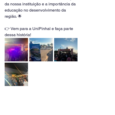
da nossa instituição e a importância da 
educação no desenvolvimento da 
região. 🌟
👉 Vem para a UniPinhal e faça parte 
dessa história!