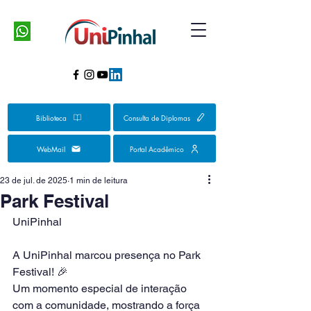
Biblioteca
Consulta de Diplomas
WebMail
Portal Acadêmico
23 de jul. de 2025
1 min de leitura
Park Festival
UniPinhal
A UniPinhal marcou presença no Park 
Festival! 🎉
Um momento especial de interação 
com a comunidade, mostrando a força 