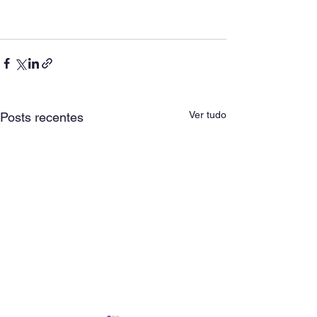
Ver tudo
Posts recentes