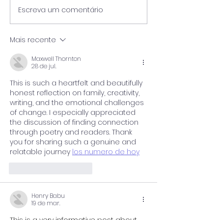
Escreva um comentário
Pós-Graduação
🎓 UniPinhal premia os
Viticultura e E
melhores alunos das
Vinícola Guasp
escolas públicas de
Mais recente
Espírito Santo do
Pinhal!
Maxwell Thornton
28 de jul.
This is such a heartfelt and beautifully 
honest reflection on family, creativity, 
writing, and the emotional challenges 
of change. I especially appreciated 
the discussion of finding connection 
through poetry and readers. Thank 
you for sharing such a genuine and 
relatable journey 
los numero de hoy
Curtir
Responder
Henry Babu
19 de mar.