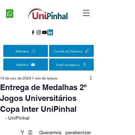
Biblioteca
Consulta de Diplomas
WebMail
Portal Acadêmico
14 de nov. de 2023
1 min de leitura
Entrega de Medalhas 2º
Jogos Universitários
Copa Inter UniPinhal
- UniPinhal
	🏅👏 Queremos parabenizar 