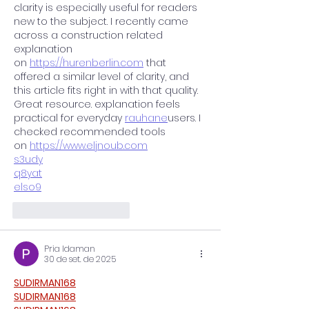
clarity is especially useful for readers 
new to the subject. I recently came 
across a construction related 
explanation 
on 
https://hurenberlin.com
 that 
offered a similar level of clarity, and 
this article fits right in with that quality. 
Great resource. explanation feels 
practical for everyday 
rauhane
users. I 
checked recommended tools 
on 
https://www.eljnoub.com
s3udy
q8yat
elso9
Curtir
Responder
Pria Idaman
30 de set. de 2025
SUDIRMAN168
SUDIRMAN168