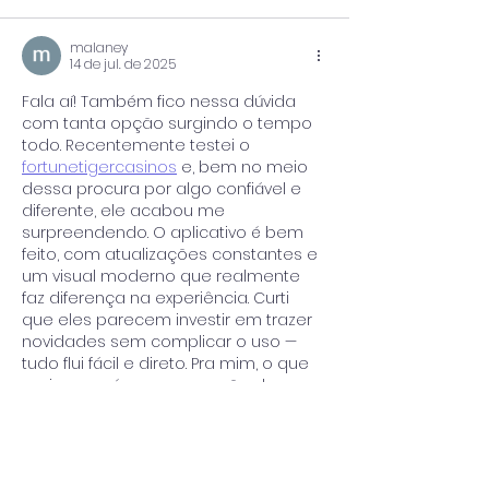
malaney
14 de jul. de 2025
Fala aí! Também fico nessa dúvida 
com tanta opção surgindo o tempo 
todo. Recentemente testei o 
fortunetigercasinos
 e, bem no meio 
dessa procura por algo confiável e 
diferente, ele acabou me 
surpreendendo. O aplicativo é bem 
feito, com atualizações constantes e 
um visual moderno que realmente 
faz diferença na experiência. Curti 
que eles parecem investir em trazer 
novidades sem complicar o uso — 
tudo flui fácil e direto. Pra mim, o que 
mais pesa é essa sensação de que 
a plataforma…
Mostrar mais
Curtir
Responder