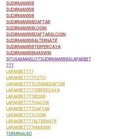
SUDIRMAN168
SUDIRMAN168
SUDIRMAN168
SUDIRMAN168DAFTAR
SUDIRMAN168LOGIN
SUDIRMAN168DAFTAR&LOGIN
SUDIRMAN168ALTERNATIF
SUDIRMAN168TERPERCAYA
SUDIRMAN168MAXWIN
SITUSAMANSLOTSUDIRMAN168&LAPAKBET
777
LAPAKBET777
LAPAKBET777TOTO
LAPAKBET777LOGIN&DAFTAR
LAPAKBET777TERPERCAYA
LAPAKBET777RESMI
LAPAKBET777GACOR
LAPAKBET777DAFTAR
LAPAKBET777LOGIN
LAPAKBET777ALTERNATIF
LAPAKBET777MAXWIN
TERMINAL4D