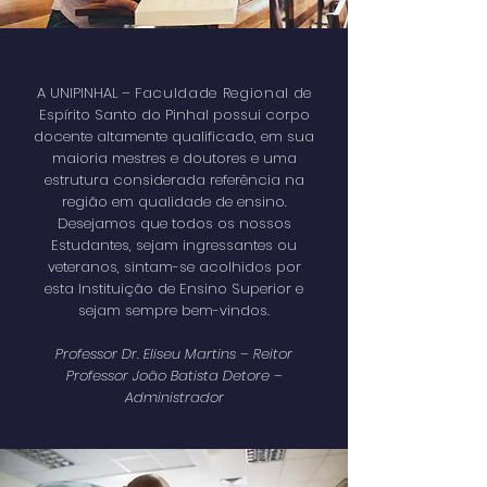
A UNIPINHAL –
Faculdade Regional
de
Espírito Santo do Pinhal possui corpo
docente altamente qualificado, em sua
maioria mestres e doutores e uma
estrutura considerada referência na
região em qualidade de ensino.
Desejamos que todos os nossos
Estudantes, sejam ingressantes ou
veteranos, sintam-se acolhidos por
esta Instituição de Ensino Superior e
sejam sempre bem-vindos.
Professor Dr. Eliseu Martins – Reitor
Professor João Batista Detore –
Administrador