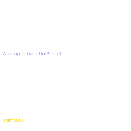
Acompanhe a UniPinhal
Facebook
Instagram
Youtube
WhatsApp
Linkedin
Campus I
Av. Hélio Vergueiro Leite, s/n