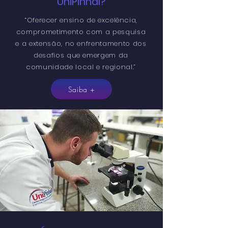
UniPinhal?
“Oferecer ensino de excelência,
comprometimento com a pesquisa
e a extensão, no enfrentamento dos
desafios que emergem da
comunidade local e regional.”
Saiba +