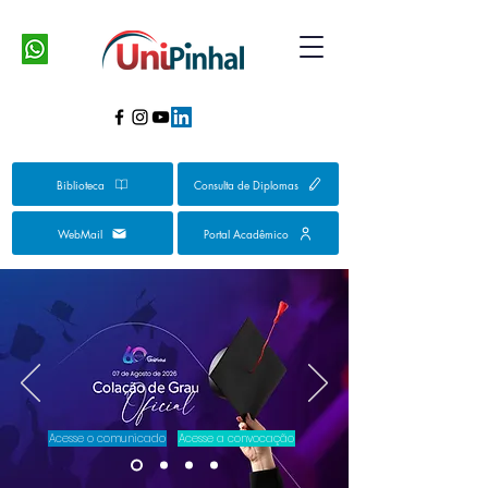
Biblioteca
Consulta de Diplomas
WebMail
Portal Acadêmico
Acesse o comunicado
Acesse a convocação