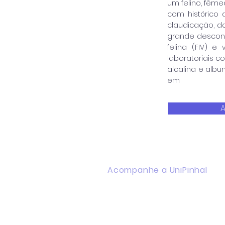
um felino, fêm
com histórico
claudicação, d
grande desconfo
felina (FIV) 
laboratoriais c
alcalina e alb
em
A
Acompanhe a UniPinhal
Facebook
Instagram