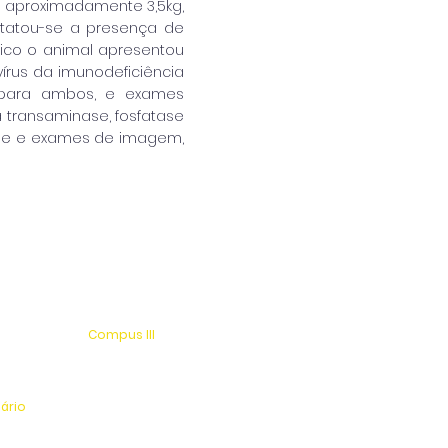
o aproximadamente 3,5kg,
tatou-se a presença de
ico o animal apresentou
vírus da imunodeficiência
vo para ambos, e exames
a transaminase, fosfatase
ade e exames de imagem,
Compus III
 s/n
Av. Antonio Costa, s/n
rio
Jardim Universitário
tinga
Centro Esportivo e Lazer
nário
l