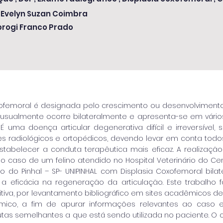
 Evelyn Suzan Coimbra
brogi Franco Prado
xofemoral é designada pelo crescimento ou desenvolviment
 usualmente ocorre bilateralmente e apresenta-se em vário
É uma doença articular degenerativa difícil e irreversível
 radiológicos e ortopédicos, devendo levar em conta todos 
stabelecer a conduta terapêutica mais eficaz. A realizaçã
r o caso de um felino atendido no Hospital Veterinário do Cen
to do Pinhal – SP- UNIPINHAL com Displasia Coxofemoral bil
 a eficácia na regeneração da articulação. Este trabalho 
tiva, por levantamento bibliográfico em sites acadêmicos de c
ico, a fim de apurar informações relevantes ao caso
utas semelhantes a que está sendo utilizada no paciente. 