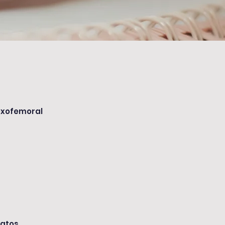
Coxofemoral
Gatos.