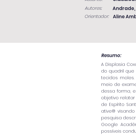
Autores:
Andrade,
Orientador:
Aline Am
Resumo:
A Displasia Co
do quadril que
tecidos moles. 
meio de exames
dessa forma, e
objetivo relata
de Espírito San
ative® visando
pesquisa descri
Google Acadêm
possíveis cond