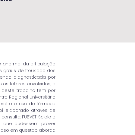
o anormal da articulação
s graus de frouxidão dos
, sendo diagnosticada por
os fatores envolvidos, e
o deste trabalho tem por
tro Regional Universitário
ateral e o uso do fármaco
foi elaborado através de
onsulta: PUBVET, Scielo e
 e que pudessem prover
O caso em questão aborda