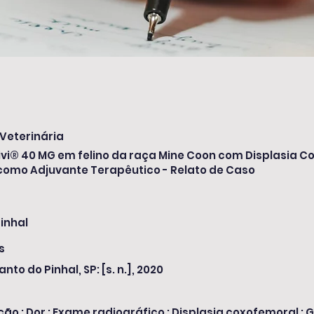
Veterinária
ivi® 40 MG em felino da raça Mine Coon com Displasia 
 como Adjuvante Terapêutico - Relato de Caso
inhal
s
anto do Pinhal, SP: [s. n.], 2020
ão ; Dor ; Exame radiográfico ; Displasia coxofemoral ; 