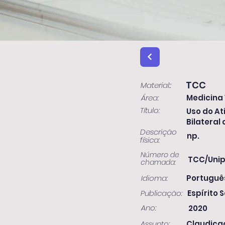
TCC
Material::
Área:
Medicina 
Título:
Uso do At
Bilateral
Descrição
np.
física:
Número de
TCC/Unip
chamada:
Idioma:
Portuguê
Publicação:
Espírito S
Ano:
2020
Assunto:
Claudicaç