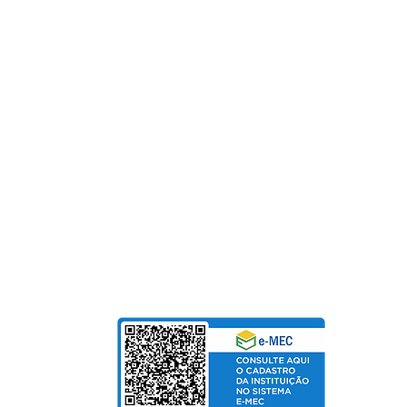
(19) 3651-9600
SAC
0800 - 70 70 701
Fundação Pinhalense de Ensino
CNPJ: 54.228.416/0001-90
Para Mensalidades e Cursos de Extensão, aceitam
Cartão de Crédito | Boleto | PIX
bolso
de Salarial