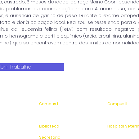
ea, castrado, 6 meses de idade, da raça Maine Coon, pesand
 de problemas de coordenação motora. A anamnese, cons
or, e ausência de ganho de peso. Durante o exame ortopéd
rto e dor à palpação local. Realizou-se teste snap para o 
e vírus da leucemia felina (FeLV) com resultado negati
omo hemograma e perfil bioquímico (uréia, creatinina, alanin
umina) que se encontravam dentro dos limites de normalid
brir Trabalho
Campus I
Compus II
Av. Hélio Vergueiro Leite, s/n
Av. Antonio Costa,
Jardim Universitário
Jardim Universitá
(19) 3651-9600
Saída para Jacu
Biblioteca
Hospital Veteri
(19) 3651-9614
(19) 3651-9626
Secretaria
Sítio Experimenta