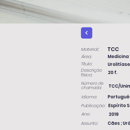
TCC
Material::
Área:
Medicina 
Título:
Urolitías
Descrição
20 f.
física:
Número de
TCC/Uni
chamada:
Idioma:
Portuguê
Publicação:
Espírito S
Ano:
2019
Assunto:
Cães ; Uró