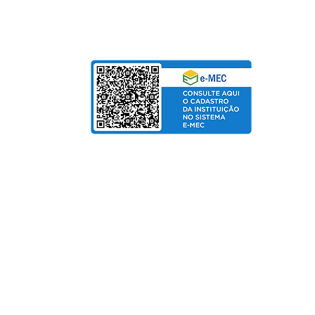
bolso
de Salarial
© Copyright 2025 departamento de Marketing UniPinhal / CTI
Política de Privacidade
Fo
rmas de pagamento:
Cartão de Crédito / Boleto / PIX