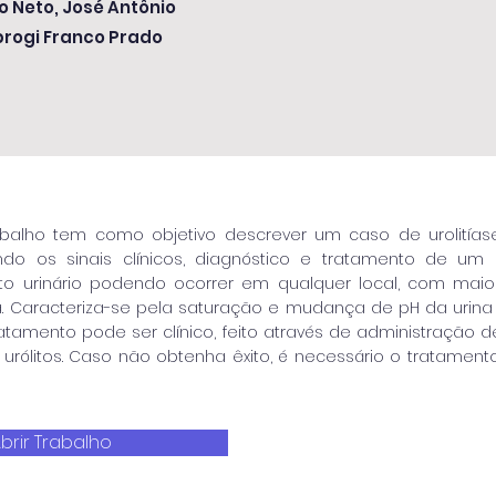
 Neto, José Antônio
brogi Franco Prado
balho tem como objetivo descrever um caso de urolitías
ndo os sinais clínicos, diagnóstico e tratamento de um 
o urinário podendo ocorrer em qualquer local, com maior
tra. Caracteriza-se pela saturação e mudança de pH da urin
tratamento pode ser clínico, feito através de administração
 urólitos. Caso não obtenha êxito, é necessário o tratament
brir Trabalho