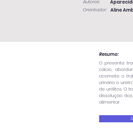
Autores:
Aparecido
Orientador:
Aline Am
Resumo:
O presente tra
cálcio, aborda
acomete o trat
urinária e ure
de urólitos. O 
dissolução dos
alimentar.
A