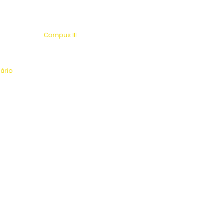
Compus III
 s/n
Av. Antonio Costa, s/n
rio
Jardim Universitário
tinga
Centro Esportivo e Lazer
nário
l
os: