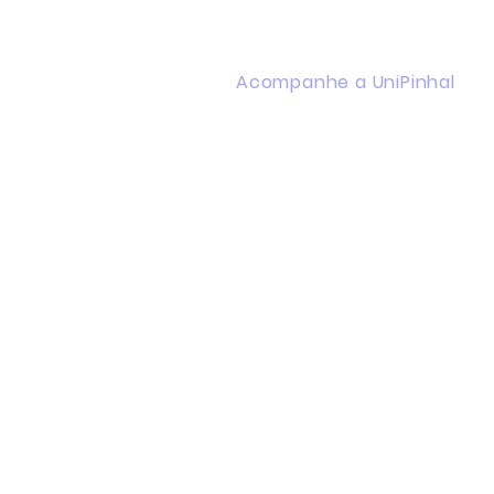
Acompanhe a UniPinhal
Facebook
Instagram
Youtube
WhatsApp
Linkedin
Política de Privacidade
Termos de Uso
Transparencia