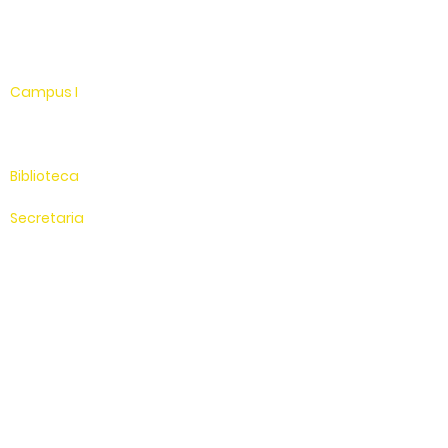
WhatsApp
Linkedin
Campus I
Av. Hélio Vergueiro Leite, s/n
Jardim Universitário
(19) 3651-9600
Biblioteca
(19) 3651-9614
Secretaria
(19) 3651-9600
SAC
0800 - 70 70 701
Compus II
Av. Antonio Costa, s/n
Jardim Universitário
Saída para Jacutinga
Hospital Veterinário
(19) 3651-9626
Sítio Experimental