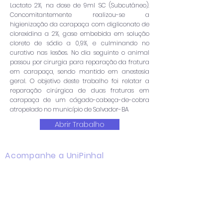
Lactato 2%, na dose de 9ml SC (Subcutâneo).
Concomitantemente realizou-se a
higienização da carapaça com digliconato de
clorexidina a 2%, gase embebida em solução
cloreto de sódio a 0,9%, e culminando no
curativo nas lesões. No dia seguinte o animal
passou por cirurgia para reparação da fratura
em carapaça, sendo mantido em anestesia
geral. O objetivo deste trabalho foi relatar a
reparação cirúrgica de duas fraturas em
carapaça de um cágado-cabeça-de-cobra
atropelado no município de Salvador-BA
Abrir Trabalho
Acompanhe a UniPinhal
Facebook
Instagram
Youtube