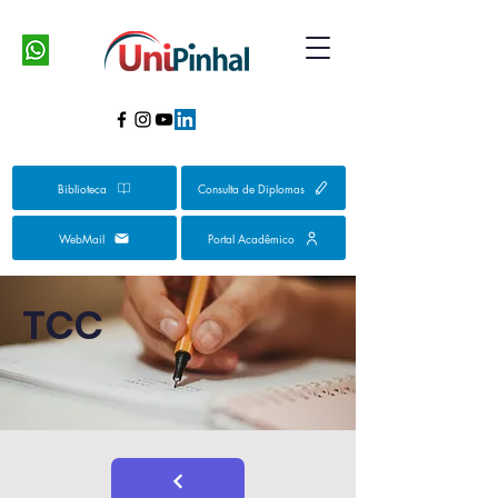
Biblioteca
Consulta de Diplomas
WebMail
Portal Acadêmico
TCC