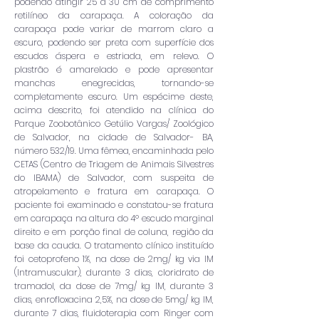
podendo atingir 25 a 30 cm de comprimento
retilíneo da carapaça. A coloração da
carapaça pode variar de marrom claro a
escuro, podendo ser preta com superfície dos
escudos áspera e estriada, em relevo. O
plastrão é amarelado e pode apresentar
manchas enegrecidas, tornando-se
completamente escuro. Um espécime deste,
acima descrito, foi atendido na clínica do
Parque Zoobotânico Getúlio Vargas/ Zoológico
de Salvador, na cidade de Salvador- BA,
número 532/19. Uma fêmea, encaminhada pelo
CETAS (Centro de Triagem de Animais Silvestres
do IBAMA) de Salvador, com suspeita de
atropelamento e fratura em carapaça. O
paciente foi examinado e constatou-se fratura
em carapaça na altura do 4º escudo marginal
direito e em porção final de coluna, região da
base da cauda. O tratamento clínico instituído
foi cetoprofeno 1%, na dose de 2mg/ kg via IM
(Intramuscular), durante 3 dias, cloridrato de
tramadol, da dose de 7mg/ kg IM, durante 3
dias, enrofloxacina 2,5%, na dose de 5mg/ kg IM,
durante 7 dias, fluidoterapia com Ringer com