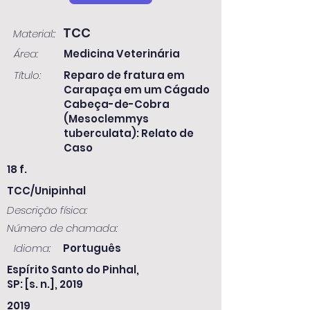
TCC
Material::
Área:
Medicina Veterinária
Título:
Reparo de fratura em
Carapaça em um Cágado
Cabeça-de-Cobra
(Mesoclemmys
tuberculata): Relato de
Caso
18 f.
TCC/Unipinhal
Descrição física:
Número de chamada:
Idioma:
Português
Espírito Santo do Pinhal,
SP: [s. n.], 2019
2019