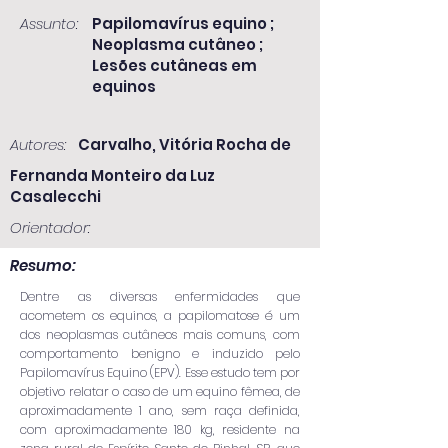
Assunto:
Papilomavírus equino ;
Neoplasma cutâneo ;
Lesões cutâneas em
equinos
Autores:
Carvalho, Vitória Rocha de
Fernanda Monteiro da Luz
Casalecchi
Orientador:
Resumo:
Dentre as diversas enfermidades que
acometem os equinos, a papilomatose é um
dos neoplasmas cutâneos mais comuns, com
comportamento benigno e induzido pelo
Papilomavírus Equino (EPV). Esse estudo tem por
objetivo relatar o caso de um equino fêmea, de
aproximadamente 1 ano, sem raça definida,
com aproximadamente 180 kg, residente na