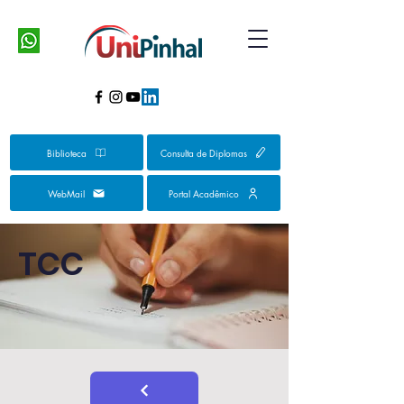
Biblioteca
Consulta de Diplomas
WebMail
Portal Acadêmico
TCC