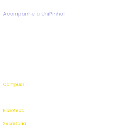
Acompanhe a UniPinhal
Facebook
Instagram
Youtube
WhatsApp
Linkedin
Campus I
Av. Hélio Vergueiro Leite, s/n
Jardim Universitário
(19) 3651-9600
Biblioteca
(19) 3651-9614
Secretaria
(19) 3651-9600
SAC