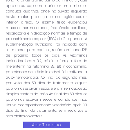
zona rural de Espírito Santo do Pinhal, SP, que
apresentou papiloma auricular em ambos os
condutos auditivos, onde no ouvido esquerdo
havia maior presença, e na região ocular
inferior direita. O exame físico evidenciou
mucosas normocoradas, frequência cardíaca,
respiratória e hidratação normais e tempo de
preenchimento capilar (TPC) de 2 segundos. A
suplementação nutricional foi indicada com
sal mineral para equinos, ração laminada 12%
de proteína todos os dias. As vitaminas
indicadas foram B12, cálcio e ferro, sulfato de
mefentermina, vitamina B2, B6, nicotinamina,
pantotenato de cálcio injetável. Foi realizada a
auto-hemoterapia. Ao final do segundo mês,
por volta dos 50 dias de tratamento, alguns
papilomas estavam secos e eram removidos ao
simples contato da mão. Ao final dos 60 dias, os
papilomas estavam secos e caindo sozinhos.
Houve acompanhamento veterinário após 30
dias do final do tratamento, sem recidivas e
sem efeitos colaterais.1
Abrir Trabalho