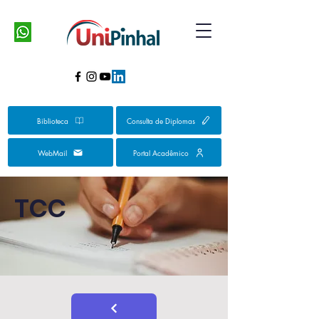
Biblioteca
Consulta de Diplomas
WebMail
Portal Acadêmico
TCC