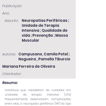
Publicação:
Ano:
Assunto:
Neuropatias Periféricas ;
Unidade de Terapia
Intensiva ; Qualidade de
vida ; Prevenção ; Massa
Muscular
Autores:
Campusano, Camila Potel ;
Nogueira , Pamella Tiburcio
Mariana Ferreira de Oliveira
Orientador:
Resumo:
Indivíduos que necessitam de cuidados em
unidades de terapia intensiva (UTIs)
frequentemente desenvolvem complicações,
entre elas, a neuropatia periférica (NP) do tipo