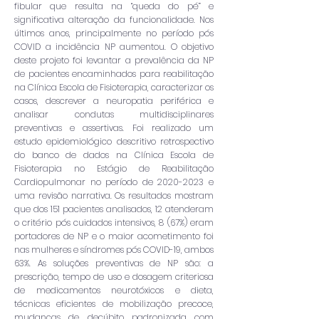
fibular que resulta na “queda do pé” e
significativa alteração da funcionalidade. Nos
últimos anos, principalmente no período pós
COVID a incidência NP aumentou. O objetivo
deste projeto foi levantar a prevalência da NP
de pacientes encaminhados para reabilitação
na Clínica Escola de Fisioterapia, caracterizar os
casos, descrever a neuropatia periférica e
analisar condutas multidisciplinares
preventivas e assertivas. Foi realizado um
estudo epidemiológico descritivo retrospectivo
do banco de dados na Clínica Escola de
Fisioterapia no Estágio de Reabilitação
Cardiopulmonar no período de
2020-2023
e
uma revisão narrativa. Os resultados mostram
que dos 151 pacientes analisados, 12 atenderam
o critério pós cuidados intensivos, 8 (67%) eram
portadores de NP e o maior acometimento foi
nas mulheres e síndromes pós COVID-19, ambos
63%. As soluções preventivas de NP são: a
prescrição, tempo de uso e dosagem criteriosa
de medicamentos neurotóxicos e dieta,
técnicas eficientes de mobilização precoce,
mudanças de decúbito padronizada com