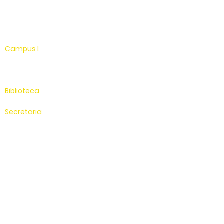
WhatsApp
Linkedin
Campus I
Av. Hélio Vergueiro Leite, s/n
Jardim Universitário
(19) 3651-9600
Biblioteca
(19) 3651-9614
Secretaria
(19) 3651-9600
SAC
0800 - 70 70 701
Compus II
Av. Antonio Costa, s/n
Jardim Universitário
Saída para Jacutinga
Hospital Veterinário
(19) 3651-9626
Sítio Experimental