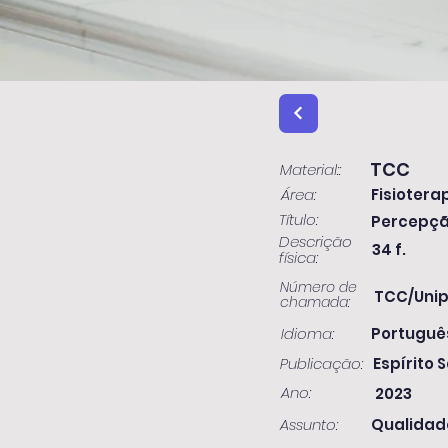
TCC
Material::
Área:
Fisiotera
Título:
Percepção
Descrição
34 f.
física:
Número de
TCC/Unip
chamada:
Idioma:
Portuguê
Publicação:
Espírito S
Ano:
2023
Assunto:
Qualidade