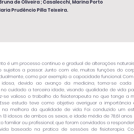
 Bruna de Oliveira ; Casalecchi, Marina Porto
aria Prudêncio Pilla Teixeira.
to é um processo continuo e gradual de alterações naturais,
 sujeitos a passar. Junto com ele, muitas funções do 
adualmente, como por exemplo a capacidade funcional. C
idosa, devido ao avanço da medicina, torna-se cada 
 no cuidado a terceira idade, visando qualidade de vida pa
faz-se valioso o trabalho do fisioterapeuta no que tange a
 Esse estudo teve como objetivo averiguar a importância
co na melhora da qualidade de vida. Foi conduzido um est
m 13 idosos de ambos os sexos, e idade média de 78,61 anos (±
 familiar ou profissional, que foram convidados a responde
vida baseado na pratica de sessões de fisioterapia. 