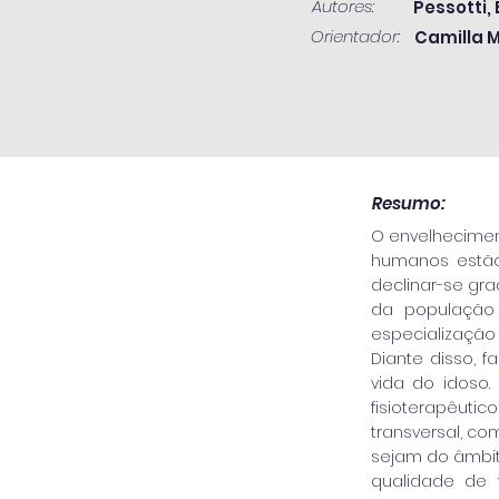
Autores:
Pessotti,
Orientador:
Camilla M
Resumo:
O envelhecimen
humanos estão
declinar-se gr
da população 
especialização
Diante disso, 
vida do idoso.
fisioterapêuti
transversal, co
sejam do âmbito
qualidade de 