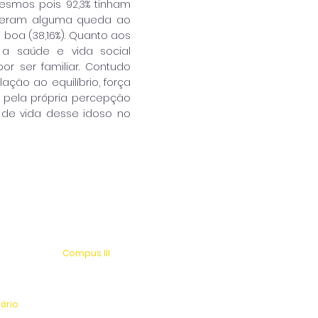
esmos pois 92,3% tinham
ofreram alguma queda ao
 boa (38,16%). Quanto aos
 a saúde e vida social
r ser familiar. Contudo
ação ao equilíbrio, força
o pela própria percepção
 de vida desse idoso no
Compus III
 s/n
Av. Antonio Costa, s/n
rio
Jardim Universitário
tinga
Centro Esportivo e Lazer
nário