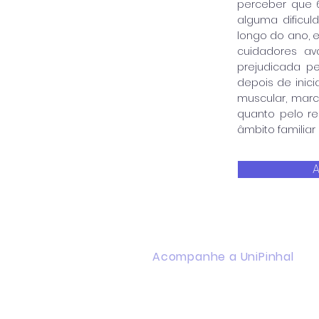
perceber que 6
alguma dificul
longo do ano, e
cuidadores av
prejudicada pe
depois de inici
muscular, marc
quanto pelo re
âmbito familiar
A
Acompanhe a UniPinhal
Facebook