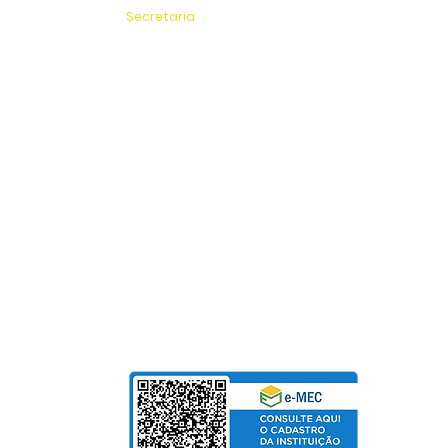
Secretaria
Sítio Experimenta
(19) 3651-9600
SAC
0800 - 70 70 701
Fundação Pinhalense de Ensino
CNPJ: 54.228.416/0001-90
Para Mensalidades e Cursos de Extensão, aceitam
Cartão de Crédito | Boleto | PIX
bolso
de Salarial