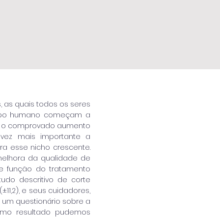
 as quais todos os seres
corpo humano começam a
om o comprovado aumento
vez mais importante a
ra esse nicho crescente.
 melhora da qualidade de
 e função do tratamento
udo descritivo de corte
11,2), e seus cuidadores,
r um questionário sobre a
Como resultado pudemos