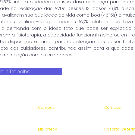
1,53% tinham cuidadores e isso dava confiança para os m
dade na realização das AVDs. Desses 13 idosos 76,9% já s
 avaliaram sua qualidade de vida como boa (46,15%) e muito
aliados verificou-se que apenas 16,7% relatam que teve
la demanda com o idoso, fato que pode ser explicado po
arem a fisioterapia, a capacidade funcional melhorou em rel
ha, disposição e humor para socialização dos idosos tant
lato dos cuidadores, contribuindo assim para a qualidade
 e na relação com os cuidadores.
brir Trabalho
Campus I
Compus II
Av. Hélio Vergueiro Leite, s/n
Av. Antonio Costa,
Jardim Universitário
Jardim Universitá
(19) 3651-9600
Saída para Jacu
Biblioteca
Hospital Veteri
(19) 3651-9614
(19) 3651-9626