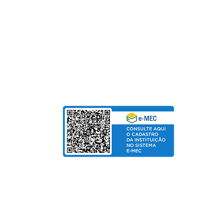
Fundação Pinhalense de Ensino
CNPJ: 54.228.416/0001-90
Para Mensalidades e Cursos de Extensão, aceitam
Cartão de Crédito | Boleto | PIX
bolso
de Salarial
© Copyright 2025 departamento de Marketing UniPinhal / CTI