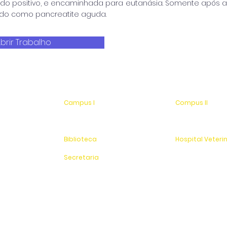
ado positivo, e encaminhada para eutanásia. Somente após a 
do como pancreatite aguda.
brir Trabalho
Campus I
Compus II
Av. Hélio Vergueiro Leite, s/n
Av. Antonio Costa,
Jardim Universitário
Jardim Universitá
(19) 3651-9600
Saída para Jacu
Biblioteca
Hospital Veteri
(19) 3651-9614
(19) 3651-9626
Secretaria
Sítio Experimenta
(19) 3651-9600
SAC
0800 - 70 70 701