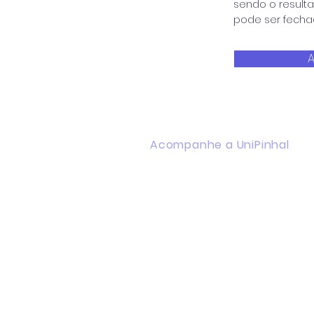
sendo o result
pode ser fecha
A
Acompanhe a UniPinhal
Facebook
Instagram
Youtube
WhatsApp
Linkedin