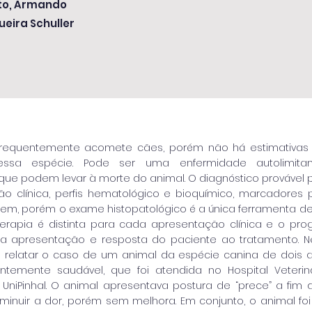
to, Armando
ueira Schuller
frequentemente acomete cães, porém não há estimativas 
nessa espécie. Pode ser uma enfermidade autolimitan
que podem levar à morte do animal. O diagnóstico prováve
o clínica, perfis hematológico e bioquímico, marcadores p
gem, porém o exame histopatológico é a única ferramenta de 
terapia é distinta para cada apresentação clínica e o prog
apresentação e resposta do paciente ao tratamento. Nes
 relatar o caso de um animal da espécie canina de dois 
entemente saudável, que foi atendida no Hospital Veterin
a UniPinhal. O animal apresentava postura de “prece” a fim
minuir a dor, porém sem melhora. Em conjunto, o animal fo