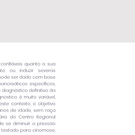
confiáveis quanto a sua
te ou induzir severas
l pode ser dado com base
ancreáticos específicos,
diagnóstico definitivo da
nostico é muito variável,
te contexto, o objetivo
anos de idade, sem raça
ário do Centro Regional
 de se diminuir a pressão
i testado para cinomose,