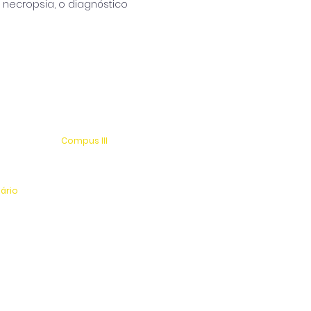
necropsia, o diagnóstico
Compus III
 s/n
Av. Antonio Costa, s/n
rio
Jardim Universitário
tinga
Centro Esportivo e Lazer
nário
l