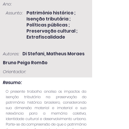
Ano:
Assunto:
Patrimônio histórico ;
Isenção tributária ;
Políticas públicas ;
Preservação cultural ;
Extrafiscalidade
Autores:
Di Stefani, Matheus Moraes
Bruno Peigo Romão
Orientador:
Resumo:
O presente trabalho analisa os impactos da
isenção tributária na preservação do
patrimônio histórico brasileiro, considerando
sua dimensão material e imaterial e sua
relevância para a memória coletiva,
identidade cultural e desenvolvimento urbano.
Parte-se da compreensão de que o patrimônio