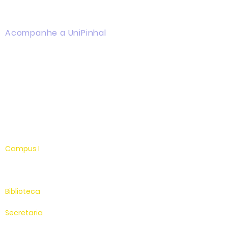
Acompanhe a UniPinhal
Facebook
Instagram
Youtube
WhatsApp
Linkedin
Campus I
Av. Hélio Vergueiro Leite, s/n
Jardim Universitário
(19) 3651-9600
Biblioteca
(19) 3651-9614
Secretaria
(19) 3651-9600