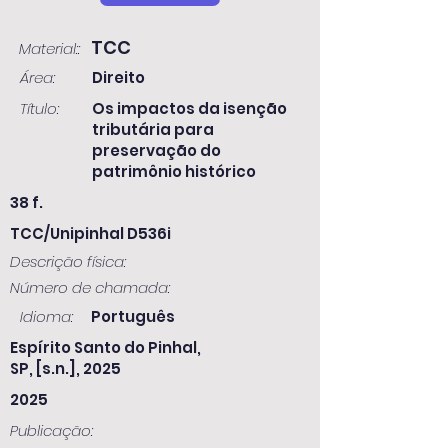
TCC
Material::
Área:
Direito
Título:
Os impactos da isenção
tributária para
preservação do
patrimônio histórico
38 f.
TCC/Unipinhal D536i
Descrição física:
Número de chamada:
Idioma:
Português
Espírito Santo do Pinhal,
SP, [s.n.], 2025
2025
Publicação: