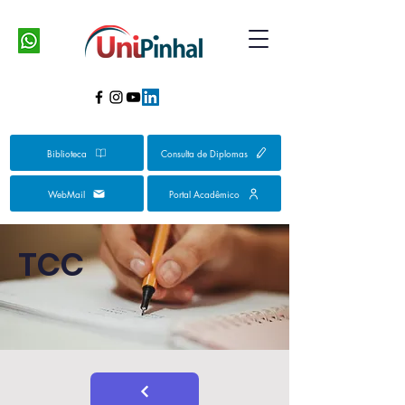
Biblioteca
Consulta de Diplomas
WebMail
Portal Acadêmico
TCC