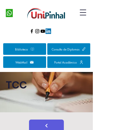
Biblioteca
Consulta de Diplomas
WebMail
Portal Acadêmico
TCC