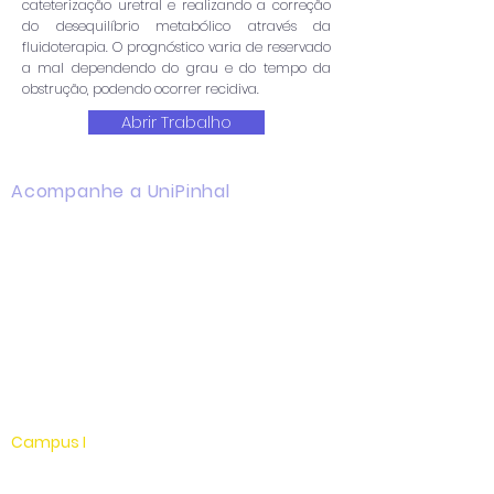
cateterização uretral e realizando a correção
do desequilíbrio metabólico através da
fluidoterapia. O prognóstico varia de reservado
a mal dependendo do grau e do tempo da
obstrução, podendo ocorrer recidiva.
Abrir Trabalho
Acompanhe a UniPinhal
Facebook
Instagram
Youtube
WhatsApp
Linkedin
Campus I
Av. Hélio Vergueiro Leite, s/n
Jardim Universitário