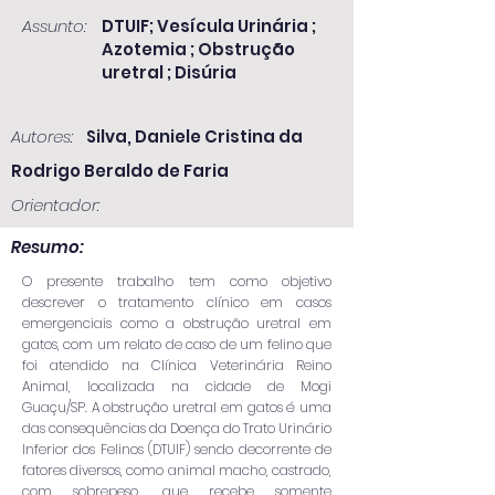
Assunto:
DTUIF; Vesícula Urinária ;
Azotemia ; Obstrução
uretral ; Disúria
Autores:
Silva, Daniele Cristina da
Rodrigo Beraldo de Faria
Orientador:
Resumo:
O presente trabalho tem como objetivo
descrever o tratamento clínico em casos
emergenciais como a obstrução uretral em
gatos, com um relato de caso de um felino que
foi atendido na Clínica Veterinária Reino
Animal, localizada na cidade de Mogi
Guaçu/SP. A obstrução uretral em gatos é uma
das consequências da Doença do Trato Urinário
Inferior dos Felinos (DTUIF) sendo decorrente de
fatores diversos, como animal macho, castrado,
com sobrepeso, que recebe somente