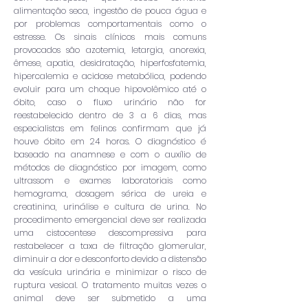
alimentação seca, ingestão de pouca água e
por problemas comportamentais como o
estresse. Os sinais clínicos mais comuns
provocados são azotemia, letargia, anorexia,
êmese, apatia, desidratação, hiperfosfatemia,
hipercalemia e acidose metabólica, podendo
evoluir para um choque hipovolêmico até o
óbito, caso o fluxo urinário não for
reestabelecido dentro de 3 a 6 dias, mas
especialistas em felinos confirmam que já
houve óbito em 24 horas. O diagnóstico é
baseado na anamnese e com o auxílio de
métodos de diagnóstico por imagem, como
ultrassom e exames laboratoriais como
hemograma, dosagem sérica de ureia e
creatinina, urinálise e cultura de urina. No
procedimento emergencial deve ser realizada
uma cistocentese descompressiva para
restabelecer a taxa de filtração glomerular,
diminuir a dor e desconforto devido a distensão
da vesícula urinária e minimizar o risco de
ruptura vesical. O tratamento muitas vezes o
animal deve ser submetido a uma