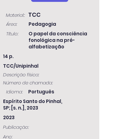
TCC
Material::
Área:
Pedagogia
Título:
O papel da consciência
fonológica na pré-
alfabetização
14 p.
TCC/Unipinhal
Descrição física:
Número de chamada:
Idioma:
Português
Espírito Santo do Pinhal,
SP; [s. n.], 2023
2023
Publicação:
Ano: