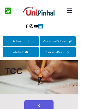
Biblioteca
Consulta de Diplomas
WebMail
Portal Acadêmico
TCC