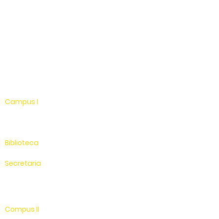
Facebook
Instagram
Youtube
WhatsApp
Linkedin
Campus I
Av. Hélio Vergueiro Leite, s/n
Jardim Universitário
(19) 3651-9600
Biblioteca
(19) 3651-9614
Secretaria
(19) 3651-9600
SAC
0800 - 70 70 701
Compus II