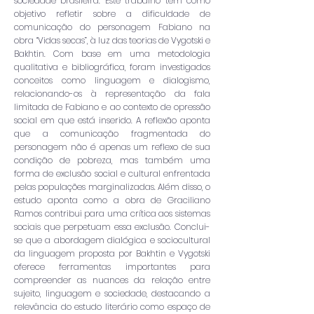
sociedade brasileira. Este trabalho tem como
objetivo refletir sobre a dificuldade de
comunicação do personagem Fabiano na
obra “Vidas secas”, à luz das teorias de Vygotski e
Bakhtin. Com base em uma metodologia
qualitativa e bibliográfica, foram investigados
conceitos como linguagem e dialogismo,
relacionando-os à representação da fala
limitada de Fabiano e ao contexto de opressão
social em que está inserido. A reflexão aponta
que a comunicação fragmentada do
personagem não é apenas um reflexo de sua
condição de pobreza, mas também uma
forma de exclusão social e cultural enfrentada
pelas populações marginalizadas. Além disso, o
estudo aponta como a obra de Graciliano
Ramos contribui para uma crítica aos sistemas
sociais que perpetuam essa exclusão. Conclui-
se que a abordagem dialógica e sociocultural
da linguagem proposta por Bakhtin e Vygotski
oferece ferramentas importantes para
compreender as nuances da relação entre
sujeito, linguagem e sociedade, destacando a
relevância do estudo literário como espaço de