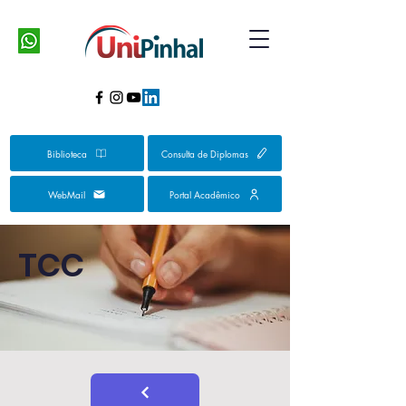
Biblioteca
Consulta de Diplomas
WebMail
Portal Acadêmico
TCC