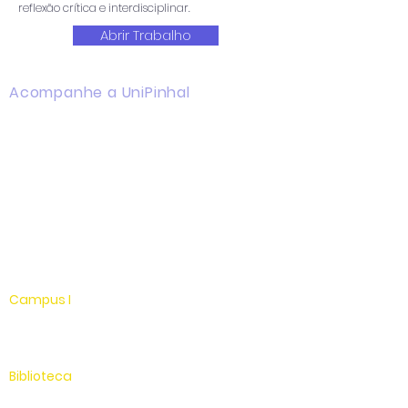
reflexão crítica e interdisciplinar.
Abrir Trabalho
Acompanhe a UniPinhal
Facebook
Instagram
Youtube
WhatsApp
Linkedin
Campus I
Av. Hélio Vergueiro Leite, s/n
Jardim Universitário
(19) 3651-9600
Biblioteca
(19) 3651-9614