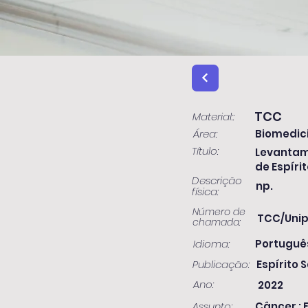
TCC
Material::
Área:
Biomedic
Título:
Levantame
de Espírit
Descrição
np.
física:
Número de
TCC/Unip
chamada:
Idioma:
Portuguê
Publicação:
Espírito S
Ano:
2022
Assunto:
Câncer ; F