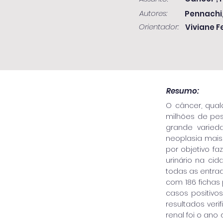
Autores:
Pennachi,
Orientador:
Viviane F
Resumo:
O câncer, qual
milhões de pes
grande varied
neoplasia mais
por objetivo f
urinário na cid
todas as entrad
com 186 fichas
casos positivo
resultados ver
renal foi o an