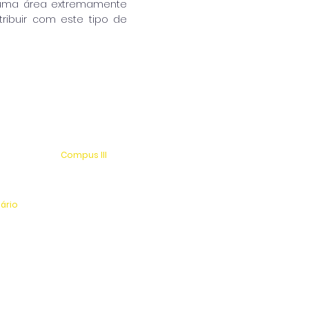
r uma área extremamente
ribuir com este tipo de
Compus III
 s/n
Av. Antonio Costa, s/n
rio
Jardim Universitário
tinga
Centro Esportivo e Lazer
nário
l