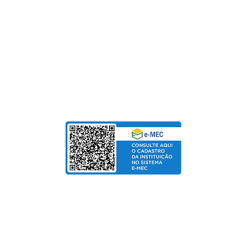
Fundação Pinhalense de Ensino
CNPJ: 54.228.416/0001-90
Para Mensalidades e Cursos de Extensão, aceitam
Cartão de Crédito | Boleto | PIX
bolso
de Salarial
© Copyright 2025 departamento de Marketing UniPinhal / CTI