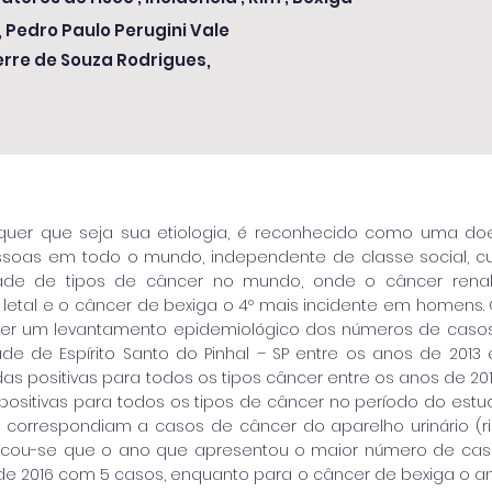
 Pedro Paulo Perugini Vale
erre de Souza Rodrigues,
quer que seja sua etiologia, é reconhecido como uma do
soas em todo o mundo, independente de classe social, cul
ade de tipos de câncer no mundo, onde o câncer rena
 letal e o câncer de bexiga o 4º mais incidente em homens. 
azer um levantamento epidemiológico dos números de caso
ade de Espírito Santo do Pinhal – SP entre os anos de 2013
as positivas para todos os tipos câncer entre os anos de 2013
 positivas para todos os tipos de câncer no período do estu
s correspondiam a casos de câncer do aparelho urinário (rim
ificou-se que o ano que apresentou o maior número de cas
o de 2016 com 5 casos, enquanto para o câncer de bexiga o