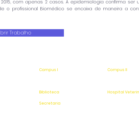
 2015, com apenas 2 casos. A epidemiologia confirma se
e o profissional Biomédico se encaixa de maneira a cont
brir Trabalho
Campus I
Compus II
Av. Hélio Vergueiro Leite, s/n
Av. Antonio Costa,
Jardim Universitário
Jardim Universitá
(19) 3651-9600
Saída para Jacu
Biblioteca
Hospital Veteri
(19) 3651-9614
(19) 3651-9626
Secretaria
Sítio Experimenta
(19) 3651-9600
SAC
0800 - 70 70 701