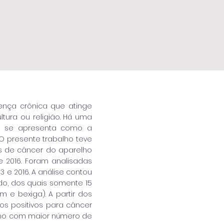
ença crônica que atinge
tura ou religião. Há uma
l se apresenta como a
O presente trabalho teve
s de câncer do aparelho
 e 2016. Foram analisadas
 e 2016. A análise contou
do, dos quais somente 15
 e bexiga). A partir dos
os positivos para câncer
 ano com maior número de