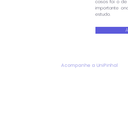
casos foi o de
importante ond
estudo.
A
Acompanhe a UniPinhal
Facebook
Instagram
Youtube
WhatsApp
Linkedin