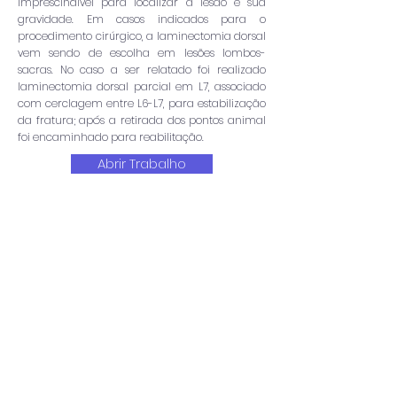
imprescindível para localizar a lesão e sua
gravidade. Em casos indicados para o
procedimento cirúrgico, a laminectomia dorsal
vem sendo de escolha em lesões lombos-
sacras. No caso a ser relatado foi realizado
laminectomia dorsal parcial em L7, associado
com cerclagem entre L6-L7, para estabilização
da fratura; após a retirada dos pontos animal
foi encaminhado para reabilitação.
Abrir Trabalho