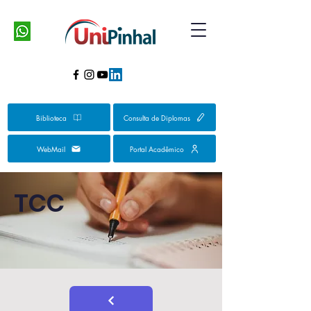
Biblioteca
Consulta de Diplomas
WebMail
Portal Acadêmico
TCC