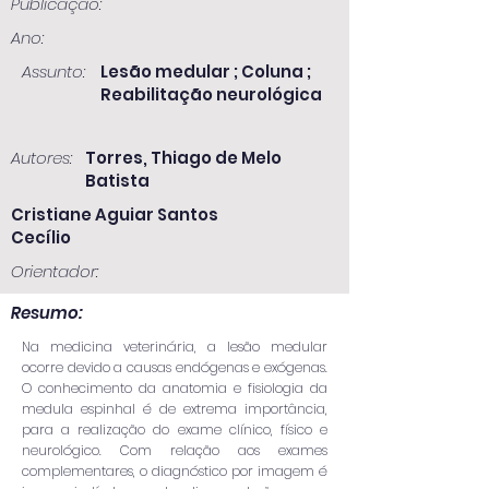
Publicação:
Ano:
Assunto:
Lesão medular ; Coluna ;
Reabilitação neurológica
Autores:
Torres, Thiago de Melo
Batista
Cristiane Aguiar Santos
Cecílio
Orientador:
Resumo:
Na medicina veterinária, a lesão medular
ocorre devido a causas endógenas e exógenas.
O conhecimento da anatomia e fisiologia da
medula espinhal é de extrema importância,
para a realização do exame clínico, físico e
neurológico. Com relação aos exames
complementares, o diagnóstico por imagem é