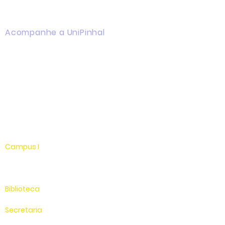
Acompanhe a UniPinhal
Facebook
Instagram
Youtube
WhatsApp
Linkedin
Campus I
Av. Hélio Vergueiro Leite, s/n
Jardim Universitário
(19) 3651-9600
Biblioteca
(19) 3651-9614
Secretaria
(19) 3651-9600