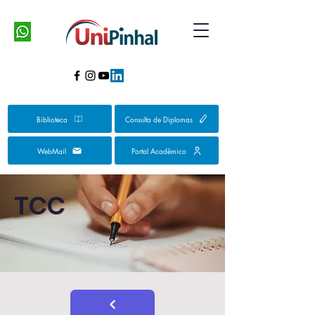
Biblioteca
Consulta de Diplomas
WebMail
Portal Acadêmico
TCC