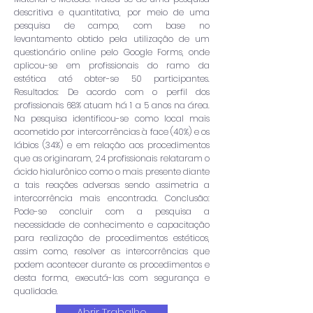
descritiva e quantitativa, por meio de uma
pesquisa de campo, com base no
levantamento obtido pela utilização de um
questionário online pelo Google Forms, onde
aplicou-se em profissionais do ramo da
estética até obter-se 50 participantes.
Resultados: De acordo com o perfil dos
profissionais 68% atuam há 1 a 5 anos na área.
Na pesquisa identificou-se como local mais
acometido por intercorrências à face (40%) e os
lábios (34%) e em relação aos procedimentos
que as originaram, 24 profissionais relataram o
ácido hialurônico como o mais presente diante
a tais reações adversas sendo assimetria a
intercorrência mais encontrada. Conclusão:
Pode-se concluir com a pesquisa a
necessidade de conhecimento e capacitação
para realização de procedimentos estéticos,
assim como, resolver as intercorrências que
podem acontecer durante os procedimentos e
desta forma, executá-las com segurança e
qualidade.
Abrir Trabalho