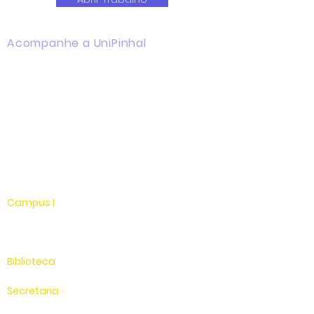
Acompanhe a UniPinhal
Facebook
Instagram
Youtube
WhatsApp
Linkedin
Campus I
Av. Hélio Vergueiro Leite, s/n
Jardim Universitário
(19) 3651-9600
Biblioteca
(19) 3651-9614
Secretaria
(19) 3651-9600