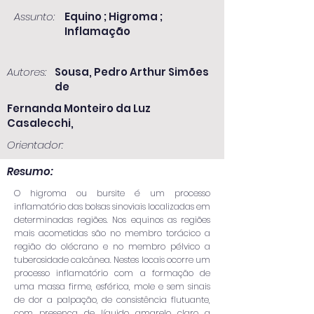
Assunto:
Equino ; Higroma ;
Inflamação
Autores:
Sousa, Pedro Arthur Simões
de
Fernanda Monteiro da Luz
Casalecchi,
Orientador:
Resumo:
O higroma ou bursite é um processo
inflamatório das bolsas sinoviais localizadas em
determinadas regiões. Nos equinos as regiões
mais acometidas são no membro torácico a
região do olécrano e no membro pélvico a
tuberosidade calcânea. Nestes locais ocorre um
processo inflamatório com a formação de
uma massa firme, esférica, mole e sem sinais
de dor a palpação, de consistência flutuante,
com presença de líquido amarelo claro a