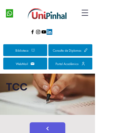
Biblioteca
Consulta de Diplomas
WebMail
Portal Acadêmico
TCC