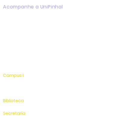
Acompanhe a UniPinhal
Facebook
Instagram
Youtube
WhatsApp
Linkedin
Campus I
Av. Hélio Vergueiro Leite, s/n
Jardim Universitário
(19) 3651-9600
Biblioteca
(19) 3651-9614
Secretaria
(19) 3651-9600
SAC
0800 - 70 70 701