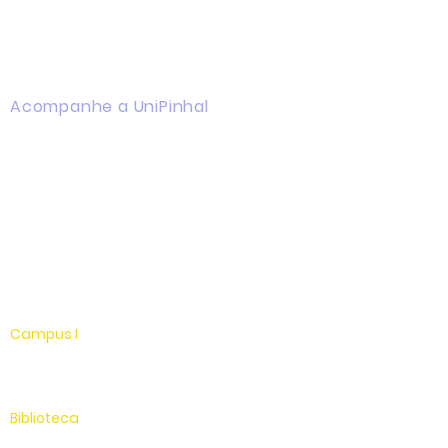
Acompanhe a UniPinhal
Facebook
Instagram
Youtube
WhatsApp
Linkedin
Campus I
Av. Hélio Vergueiro Leite, s/n
Jardim Universitário
(19) 3651-9600
Biblioteca
(19) 3651-9614