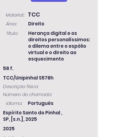
TCC
Material::
Área:
Direito
Título:
Herança digital e os
direitos personalíssimos:
o dilema entre o espólio
virtual e o direito ao
esquecimento
58 f.
TCC/Unipinhal S578h
Descrição física:
Número de chamada:
Idioma:
Português
Espírito Santo do Pinhal ,
SP, [s.n.], 2025
2025