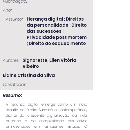
Publicação:
Ano:
Assunto:
Herança digital ; Direitos
da personalidade ; Direito
das sucessões ;
Privacidade post mortem
; Direito ao esquecimento
Autores:
Signorette, Ellen Vitória
Ribeiro
Elaine Cristina da Silva
Orientador:
Resumo:
A herança digital emerge como um novo
desafio ao Direito Sucessório contemporâneo,
diante da crescente digitalização da vida
humana e da complexidade dos ativos
armazenados em ambientes virtuais. O