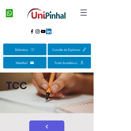
Biblioteca
Consulta de Diplomas
WebMail
Portal Acadêmico
TCC