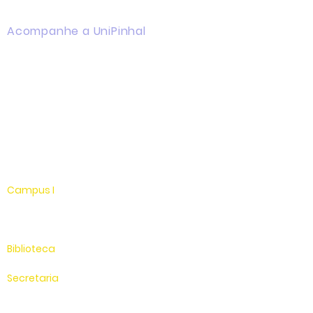
Acompanhe a UniPinhal
Facebook
Instagram
Youtube
WhatsApp
Linkedin
Campus I
Av. Hélio Vergueiro Leite, s/n
Jardim Universitário
(19) 3651-9600
Biblioteca
(19) 3651-9614
Secretaria
(19) 3651-9600
SAC