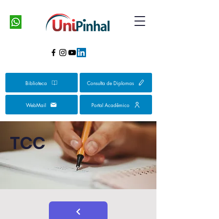
Biblioteca
Consulta de Diplomas
WebMail
Portal Acadêmico
TCC