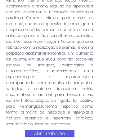
tamanho médio e de localização visceral,
acometendo o fígado, seguido de hiperplasia
nodular esplênica e hipertrofia concêntrica
cardíaca. Os sinais clínicos podem não ser
aparente, quando diagnosticado com alguma
neoplasia hepática, somente quando a doença
está avançada, então aconselha-se que realize
exames físicos e de imagem. No caso que será
relatado, com a realização de exames físicos na
palpação abdominal encontrou um aumento
de volume, em que levou para realização de
exames de imagem, radiográfico e
ultrassonográfico, diagnosticando uma
esplenomegalia e hepatomegalia
acompanhada com nódulos de tamanhos
variados e contornos irregulares, então
encaminhou o animal para biopsia e ao
exame histopatológico do fígado, foi positivo
para Hemangiossarcoma hepático como
forma primária da neoplasia e hiperplasia
nodular esplênica e hipertrofia cardíaca,
secundário ao Hemangiossarcoma.
Abrir Trabalho