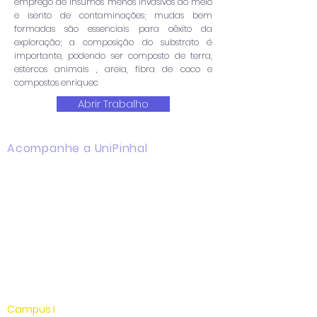
emprego de insumos menos invasivos ao meio
e isento de contaminações; mudas bem
formadas são essenciais para oêxito da
exploração; a composição do substrato é
importante, podendo ser composto de terra,
estercos animais , areia, fibra de coco e
compostos enriquec
Abrir Trabalho
Acompanhe a UniPinhal
Facebook
Instagram
Youtube
WhatsApp
Linkedin
Campus I