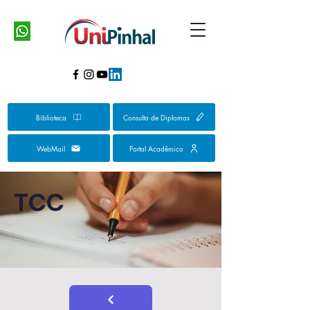
Biblioteca
Consulta de Diplomas
WebMail
Portal Acadêmico
TCC