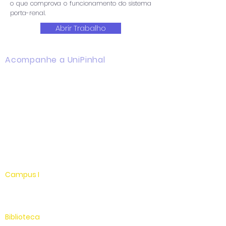
o que comprova o funcionamento do sistema
porta-renal.
Abrir Trabalho
Acompanhe a UniPinhal
Facebook
Instagram
Youtube
WhatsApp
Linkedin
Campus I
Av. Hélio Vergueiro Leite, s/n
Jardim Universitário
(19) 3651-9600
Biblioteca