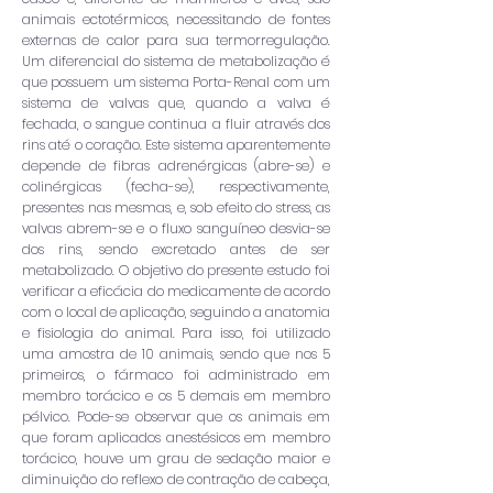
animais ectotérmicos, necessitando de fontes
externas de calor para sua termorregulação.
Um diferencial do sistema de metabolização é
que possuem um sistema Porta-Renal com um
sistema de valvas que, quando a valva é
fechada, o sangue continua a fluir através dos
rins até o coração. Este sistema aparentemente
depende de fibras adrenérgicas (abre-se) e
colinérgicas (fecha-se), respectivamente,
presentes nas mesmas, e, sob efeito do stress, as
valvas abrem-se e o fluxo sanguíneo desvia-se
dos rins, sendo excretado antes de ser
metabolizado. O objetivo do presente estudo foi
verificar a eficácia do medicamente de acordo
com o local de aplicação, seguindo a anatomia
e fisiologia do animal. Para isso, foi utilizado
uma amostra de 10 animais, sendo que nos 5
primeiros, o fármaco foi administrado em
membro torácico e os 5 demais em membro
pélvico. Pode-se observar que os animais em
que foram aplicados anestésicos em membro
torácico, houve um grau de sedação maior e
diminuição do reflexo de contração de cabeça,