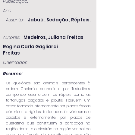
Publicação:
Ano:
Assunto:
Jabuti ; Sedação ; Répteis.
Autores:
Medeiros, Juliana Freitas
Regina Carla Gagliardi
Freitas
Orientador:
Resumo:
Os quelônios são animais pertencentes à
ordem Chelonia, conhecidos por Testudines,
compondo essa ordem os répteis como as
tartarugas, cágados e jabutis. Possuem um
casco formado internamente por placas ósseas
dérmicas e rígidas, fusionadas às vértebras e
costelas e, externamente, por placas de
queratina, que constituem a carapaça na
região dorsal e o plastrão na região ventral do
casco e, diferente de mamíferos e aves, são