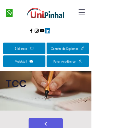
Biblioteca
Consulta de Diplomas
WebMail
Portal Acadêmico
TCC