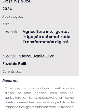
SP; [s. n.], 2024.
2024
Publicação:
Ano:
Assunto:
Agricultura inteligente ;
Irrigação automatizada;
Transformação digital
Autores:
Vieira, Danilo Silva
Euzébio Belli
Orientador:
Resumo:
O texto explora o impacto da transformação
digital no setor agrícola, com foco na
agricultura familiar e sustentável, e tem como
objetivo desenvolver um sistema protótipo de
irrigação inteligente automatizado utilizando a