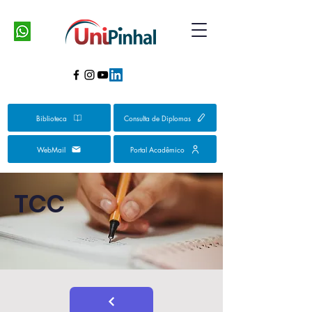
Biblioteca
Consulta de Diplomas
WebMail
Portal Acadêmico
TCC