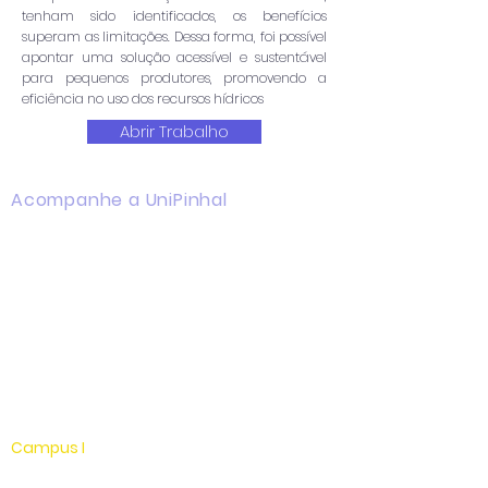
tenham sido identificados, os benefícios
superam as limitações. Dessa forma, foi possível
apontar uma solução acessível e sustentável
para pequenos produtores, promovendo a
eficiência no uso dos recursos hídricos
Abrir Trabalho
Acompanhe a UniPinhal
Facebook
Instagram
Youtube
WhatsApp
Linkedin
Campus I
Av. Hélio Vergueiro Leite, s/n