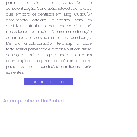
para melhorias na educação e
conscientização. Conclusão: Este estudo revelou
que, embora os dentistas em Mogi Guaçu/SP
geralmente estejam alinhados com as
diretrizes atuais sobre endocardite, há
necessidade de maior ênfase na educação
continuada sobre sinais sistêmicos da doença.
Melhorar a colaboração interdisciplinar pode
fortalecer a prevenção e o manejo eficaz dessa
condição séria, garantindo cuidados
odontológicos seguros e eficientes para
pacientes com condições cardíacas pré-
existentes.
Abrir Trabalho
Acompanhe a UniPinhal
Facebook
Instagram
Youtube