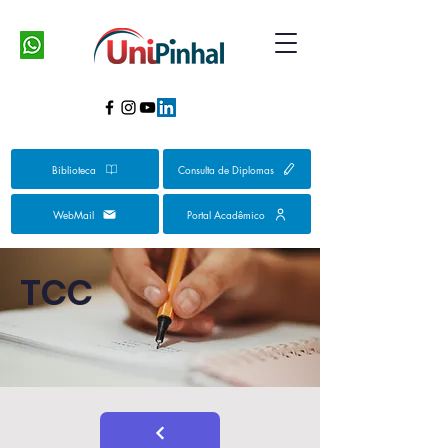
Biblioteca
Consulta de Diplomas
WebMail
Portal Acadêmico
TCC