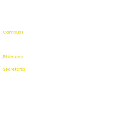
WhatsApp
Linkedin
Campus I
Av. Hélio Vergueiro Leite, s/n
Jardim Universitário
(19) 3651-9600
Biblioteca
(19) 3651-9614
Secretaria
(19) 3651-9600
SAC
0800 - 70 70 701
Compus II
Av. Antonio Costa, s/n
Jardim Universitário
Saída para Jacutinga
Hospital Veterinário
(19) 3651-9626