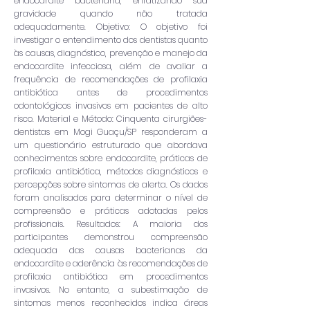
endocardite bacteriana, enfatizando sua
gravidade quando não tratada
adequadamente. Objetivo: O objetivo foi
investigar o entendimento dos dentistas quanto
às causas, diagnóstico, prevenção e manejo da
endocardite infecciosa, além de avaliar a
frequência de recomendações de profilaxia
antibiótica antes de procedimentos
odontológicos invasivos em pacientes de alto
risco. Material e Método: Cinquenta cirurgiões-
dentistas em Mogi Guaçu/SP responderam a
um questionário estruturado que abordava
conhecimentos sobre endocardite, práticas de
profilaxia antibiótica, métodos diagnósticos e
percepções sobre sintomas de alerta. Os dados
foram analisados para determinar o nível de
compreensão e práticas adotadas pelos
profissionais. Resultados: A maioria dos
participantes demonstrou compreensão
adequada das causas bacterianas da
endocardite e aderência às recomendações de
profilaxia antibiótica em procedimentos
invasivos. No entanto, a subestimação de
sintomas menos reconhecidos indica áreas