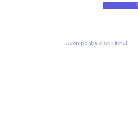
A
Acompanhe a UniPinhal
Facebook
Instagram
Youtube
WhatsApp
Linkedin
Política de Privacidade