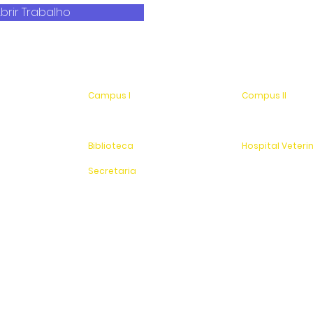
brir Trabalho
Campus I
Compus II
Av. Hélio Vergueiro Leite, s/n
Av. Antonio Costa,
Jardim Universitário
Jardim Universitá
(19) 3651-9600
Saída para Jacu
Biblioteca
Hospital Veteri
(19) 3651-9614
(19) 3651-9626
Secretaria
Sítio Experimenta
(19) 3651-9600
SAC
0800 - 70 70 701
Fundação Pinhalense de Ensino
CNPJ: 54.228.416/0001-90