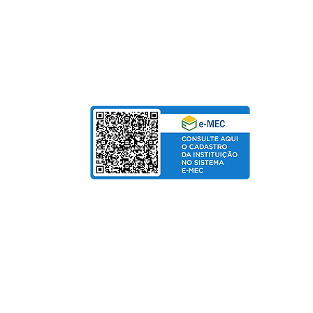
Para Mensalidades e Cursos de Extensão, aceitam
Cartão de Crédito | Boleto | PIX
bolso
de Salarial
© Copyright 2025 departamento de Marketing UniPinhal / CTI
Política de Privacidade
Fo
rmas de pagamento:
Cartão de Crédito / Boleto / PIX