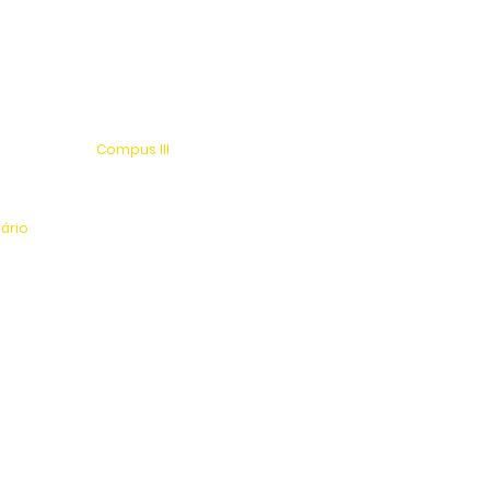
Compus III
 s/n
Av. Antonio Costa, s/n
rio
Jardim Universitário
tinga
Centro Esportivo e Lazer
nário
l