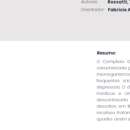
Autores:
Rossatti,
Orientador:
Fabricio 
Resumo:
O Complexo Ge
caracterizada p
microrganismos, 
frequentes sã
depressão. O d
médicas e cir
desconhecida, q
descritos em l
recebeu tratam
quadro; assim 