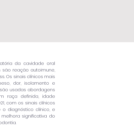
atória da cavidade oral
sas são reação autoimune,
ss. Os sinais clínicos mais
eso, dor, isolamento e
to são usadas abordagens
m raça definida, idade
1, com os sinais clínicos
o diagnóstico clínico, e
elhora significativa do
dontia.