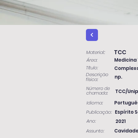
TCC
Material::
Área:
Medicina 
Título:
Complexo 
Descrição
np.
física:
Número de
TCC/Unip
chamada:
Idioma:
Portuguê
Publicação:
Espírito S
Ano:
2021
Assunto:
Cavidade 