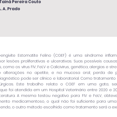
 Tainá Pereira Couto
A. A. Prado
ngivite Estomatite Felino (CGEF) é uma síndrome inflam
or lesões proliferativas e ulcerativas. Suas possíveis cau
como os vírus FIV, FeLV e Calicivirus, genética, alergias e stre
o alterações no apetite, e na mucosa oral, perda de p
iagnóstico pode ser clínico e laboratorial. Como tratamen
úrgicas. Este trabalho relata o CGEF em uma gata, se
ue foi atendida em um Hospital Veterinário entre 2020 e 202
iteratura. A mesma testou negativo para FIV e FeLV, obteve 
ento medicamentoso, o qual não foi suficiente para uma m
sendo, o outro método escolhido como tratamento será a exo