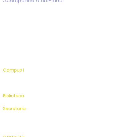
Acompanhe a UniPinhal
Facebook
Instagram
Youtube
WhatsApp
Linkedin
Campus I
Av. Hélio Vergueiro Leite, s/n
Jardim Universitário
(19) 3651-9600
Biblioteca
(19) 3651-9614
Secretaria
(19) 3651-9600
SAC
0800 - 70 70 701