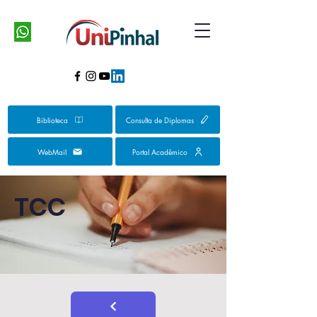
Biblioteca
Consulta de Diplomas
WebMail
Portal Acadêmico
TCC