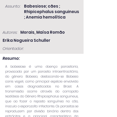
Assunto:
Babesiose; cães ;
Rhipicephalus sanguineus
; Anemia hemolítica
Autores:
Morais, Maísa Romão
Erika Nogueira Schuller
Orientador:
Resumo:
A babesiose é uma doença parasitaria,
provocada por um parasita intraeritrocitário,
do gênero Babesia, destacando-se Babesia
canis vogeli, como principal espécie envolvida
em casos diagnosticados no Brasil. A
transmissão ocorre através do carrapato
Ixodídeos do Gênero Rhipicephalus sanguineus,
que ao fazer o repasto sanguíneo no cão,
inocula o esporozoíto infectante. Os parasitas se
reproduzem por divisão binária dentro dos
eritrócitos e a principal característica da