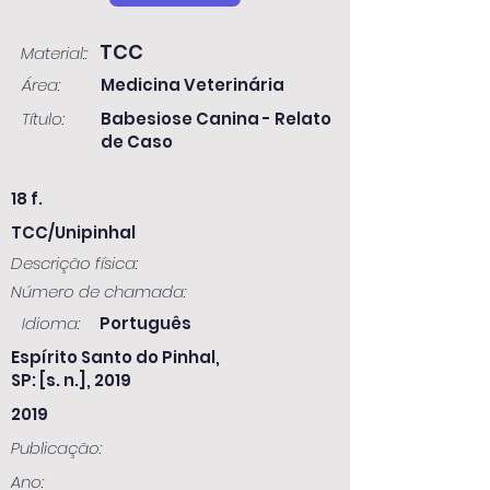
TCC
Material::
Área:
Medicina Veterinária
Título:
Babesiose Canina - Relato
de Caso
18 f.
TCC/Unipinhal
Descrição física:
Número de chamada:
Idioma:
Português
Espírito Santo do Pinhal,
SP: [s. n.], 2019
2019
Publicação:
Ano: