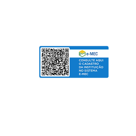
Para Mensalidades e Cursos de Extensão, aceitam
Cartão de Crédito | Boleto | PIX
bolso
de Salarial
© Copyright 2025 departamento de Marketing UniPinhal / CTI
Política de Privacidade
Fo
rmas de pagamento:
Cartão de Crédito / Boleto / PIX