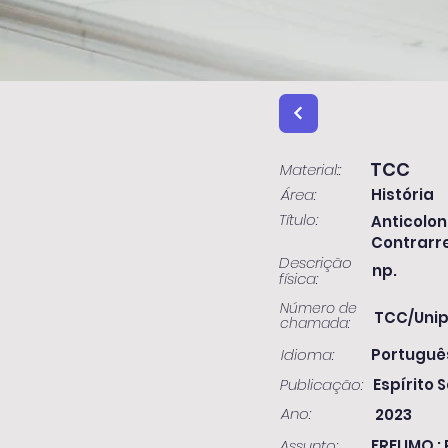
TCC
Material::
Área:
História
Título:
Anticolon
Contrarr
Descrição
np.
física:
Número de
TCC/Unip
chamada:
Idioma:
Portuguê
Publicação:
Espírito S
Ano:
2023
Assunto:
FRELIMO ;