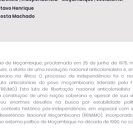
stavo Henrique
Costa Machado
ia de Moçambique, proclamada em 25 de junho de 1975, m
uês, a vitória de uma revolução nacional anticolonialista e, 
erano na África. O processo de independência foi o r
luta anticoloniais do povo moçambicano, liderado pela 
ELIMO). Esta luta de libertação nacional anticolonialista
 na construção de uma nação soberana e, apesar de sua vit
ntou enormes desafios na busca por estabilidade polí
contexto histórico pós-independência, em especial com 
Resistência Nacional Moçambicana (RENAMO), incorporado
o sistema político de Moçambique na década de 1990, no con