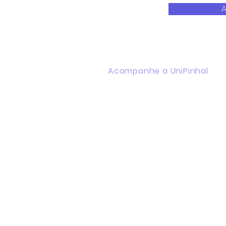
A
Acompanhe a UniPinhal
Facebook
Instagram
Youtube
WhatsApp
Linkedin
Política de Privacidade