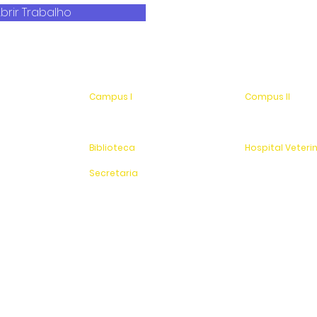
brir Trabalho
Campus I
Compus II
Av. Hélio Vergueiro Leite, s/n
Av. Antonio Costa,
Jardim Universitário
Jardim Universitá
(19) 3651-9600
Saída para Jacu
Biblioteca
Hospital Veteri
(19) 3651-9614
(19) 3651-9626
Secretaria
Sítio Experimenta
(19) 3651-9600
SAC
0800 - 70 70 701
Fundação Pinhalense de Ensino
CNPJ: 54.228.416/0001-90