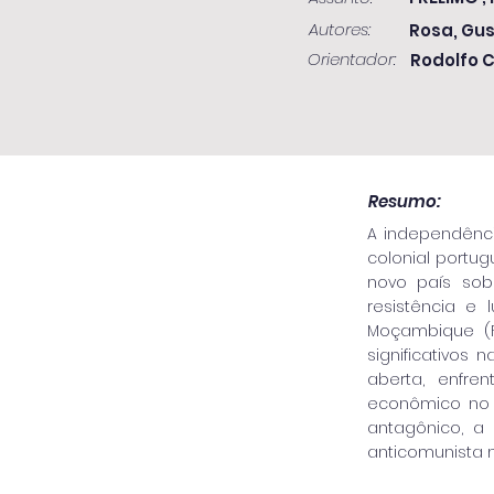
Autores:
Rosa, Gu
Orientador:
Rodolfo 
Resumo:
A independênc
colonial portug
novo país sob
resistência e 
Moçambique (FR
significativos
aberta, enfre
econômico no 
antagônico, a 
anticomunista n