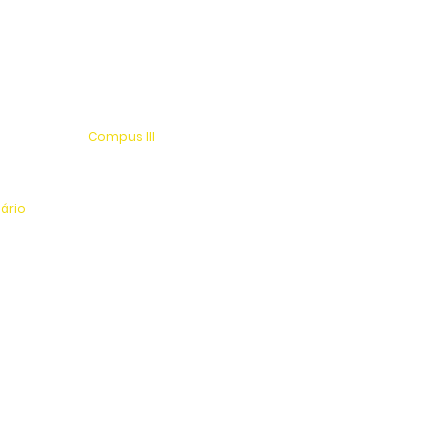
Compus III
 s/n
Av. Antonio Costa, s/n
rio
Jardim Universitário
tinga
Centro Esportivo e Lazer
nário
l