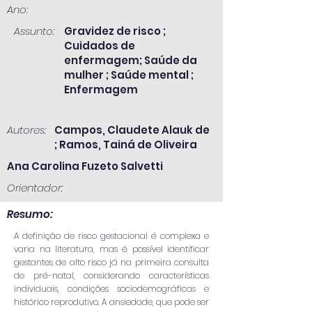
Ano:
Assunto:
Gravidez de risco ;
Cuidados de
enfermagem; Saúde da
mulher ; Saúde mental ;
Enfermagem
Autores:
Campos, Claudete Alauk de
; Ramos, Tainá de Oliveira
Ana Carolina Fuzeto Salvetti
Orientador:
Resumo:
A definição de risco gestacional é complexa e
varia na literatura, mas é possível identificar
gestantes de alto risco já na primeira consulta
de pré-natal, considerando características
individuais, condições sociodemográficas e
histórico reprodutivo. A ansiedade, que pode ser