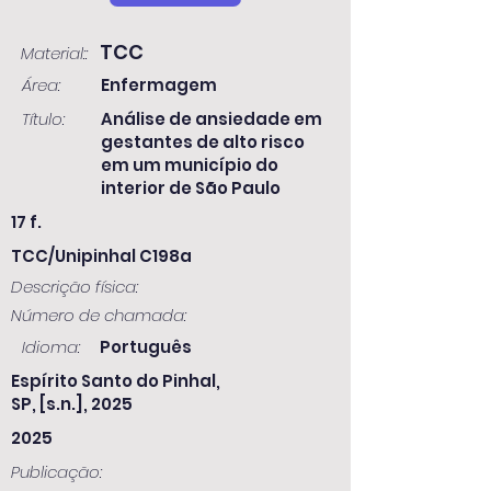
TCC
Material::
Área:
Enfermagem
Título:
Análise de ansiedade em
gestantes de alto risco
em um município do
interior de São Paulo
17 f.
TCC/Unipinhal C198a
Descrição física:
Número de chamada:
Idioma:
Português
Espírito Santo do Pinhal,
SP, [s.n.], 2025
2025
Publicação: