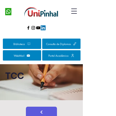
Biblioteca
Consulta de Diplomas
WebMail
Portal Acadêmico
TCC