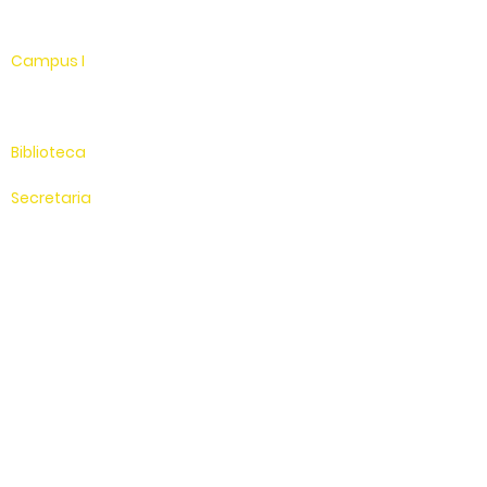
Linkedin
Campus I
Av. Hélio Vergueiro Leite, s/n
Jardim Universitário
(19) 3651-9600
Biblioteca
(19) 3651-9614
Secretaria
(19) 3651-9600
SAC
0800 - 70 70 701
Compus II
Av. Antonio Costa, s/n
Jardim Universitário
Saída para Jacutinga
Hospital Veterinário
(19) 3651-9626
Sítio Experimental
Compus III