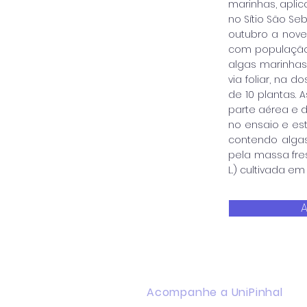
marinhas, apli
no Sítio São Seb
outubro a novem
com população 
algas marinhas
via foliar, na 
de 10 plantas. 
parte aérea e d
no ensaio e es
contendo algas
pela massa fres
L.) cultivada e
A
Acompanhe a UniPinhal