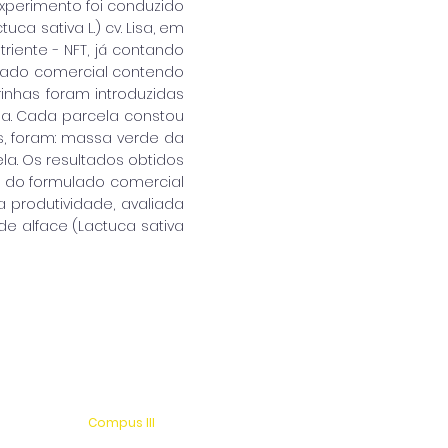
xperimento foi conduzido
uca sativa L.) cv. Lisa, em
riente - NFT, já contando
lado comercial contendo
inhas foram introduzidas
ema. Cada parcela constou
as, foram: massa verde da
la. Os resultados obtidos
o do formulado comercial
 produtividade, avaliada
de alface (Lactuca sativa
Compus III
 s/n
Av. Antonio Costa, s/n