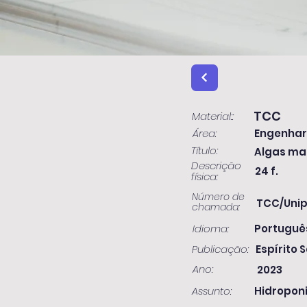
TCC
Material::
Área:
Engenhar
Título:
Algas mar
Descrição
24 f.
física:
Número de
TCC/Unip
chamada:
Idioma:
Portuguê
Publicação:
Espírito S
Ano:
2023
Assunto:
Hidroponia