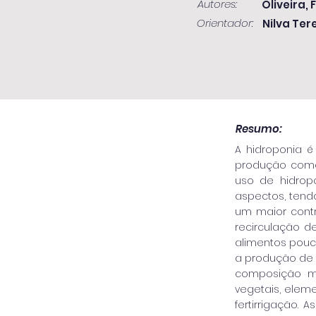
Autores:
Oliveira,
Orientador:
Nilva Ter
Resumo:
A hidroponia 
produção comer
uso de hidropo
aspectos, ten
um maior contr
recirculação 
alimentos pouc
a produção de 
composição mu
vegetais, eleme
fertirrigação. 