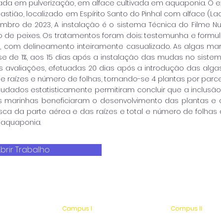
cada em pulverização, em alface cultivada em aquaponia. O e
astião, localizado em Espírito Santo do Pinhal com alface (Lact
bro de 2023, A instalação é o sistema Técnica do Filme Nut
de peixes. Os tratamentos foram dois: testemunha e formu
, com delineamento inteiramente casualizado. As algas mar
dose de 1%, aos 15 dias após a instalação das mudas no sist
As avaliações, efetuadas 20 dias após a introdução das alg
e raízes e número de folhas, tornando-se 4 plantas por parce
tudados estatisticamente permitiram concluir que a inclusã
 marinhas beneficiaram o desenvolvimento das plantas e a
ca da parte aérea e das raízes e total e número de folhas 
m aquaponia.
brir Trabalho
Campus I
Compus II
Av. Hélio Vergueiro Leite, s/n
Av. Antonio Costa,