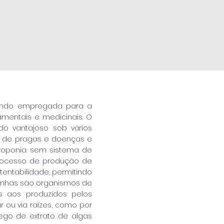
 sendo empregada para a
amentais e medicinais. O
do vantajoso sob vários
a de pragas e doenças e
idroponia sem sistema de
rocesso de produção de
entabilidade, permitindo
rinhas são organismos de
s aos produzidos pelos
r ou via raízes, como por
prego de extrato de algas