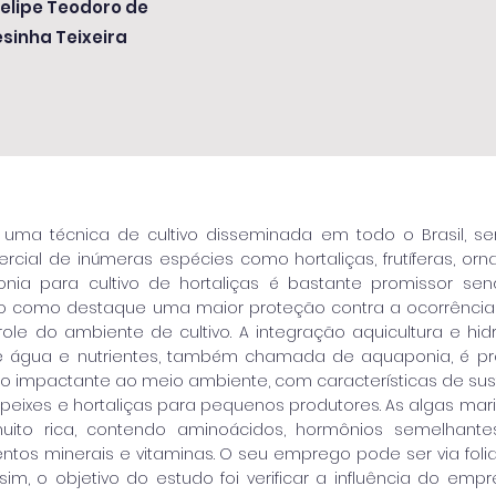
 Felipe Teodoro de
esinha Teixeira
é uma técnica de cultivo disseminada em todo o Brasil,
cial de inúmeras espécies como hortaliças, frutíferas, orn
nia para cultivo de hortaliças é bastante promissor sen
do como destaque uma maior proteção contra a ocorrênci
ole do ambiente de cultivo. A integração aquicultura e h
de água e nutrientes, também chamada de aquaponia, é p
o impactante ao meio ambiente, com características de sust
peixes e hortaliças para pequenos produtores. As algas ma
ito rica, contendo aminoácidos, hormônios semelhante
ntos minerais e vitaminas. O seu emprego pode ser via folia
Assim, o objetivo do estudo foi verificar a influência do em