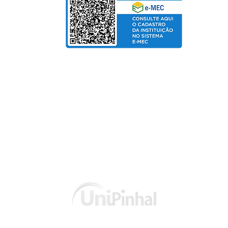
© Copyright 2025 departamento de Marketing UniPinhal / CTI
Política de Privacidade
Fo
rmas de pagamento:
Cartão de Crédito / Boleto / PIX