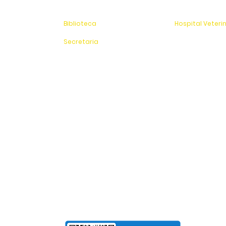
Jardim Universitário
Jardim Universitá
(19) 3651-9600
Saída para Jacu
Biblioteca
Hospital Veteri
(19) 3651-9614
(19) 3651-9626
Secretaria
Sítio Experimenta
(19) 3651-9600
SAC
0800 - 70 70 701
Fundação Pinhalense de Ensino
CNPJ: 54.228.416/0001-90
Para Mensalidades e Cursos de Extensão, aceitam
Cartão de Crédito | Boleto | PIX
bolso
de Salarial