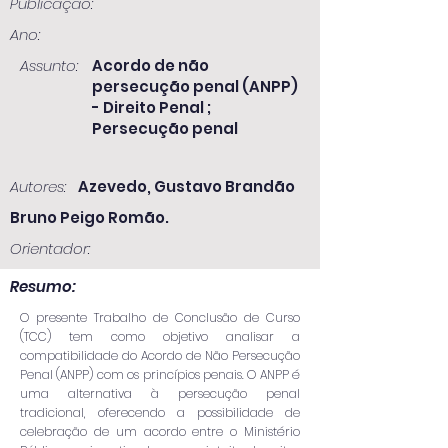
Publicação:
Ano:
Assunto:
Acordo de não
persecução penal (ANPP)
- Direito Penal ;
Persecução penal
Autores:
Azevedo, Gustavo Brandão
Bruno Peigo Romão.
Orientador:
Resumo:
O presente Trabalho de Conclusão de Curso
(TCC) tem como objetivo analisar a
compatibilidade do Acordo de Não Persecução
Penal (ANPP) com os princípios penais. O ANPP é
uma alternativa à persecução penal
tradicional, oferecendo a possibilidade de
celebração de um acordo entre o Ministério