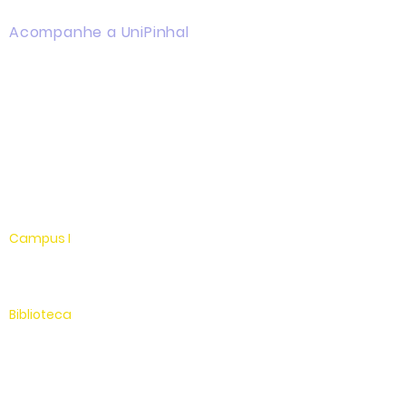
Acompanhe a UniPinhal
Facebook
Instagram
Youtube
WhatsApp
Linkedin
Campus I
Av. Hélio Vergueiro Leite, s/n
Jardim Universitário
(19) 3651-9600
Biblioteca
(19) 3651-9614
Secretaria
(19) 3651-9600
SAC