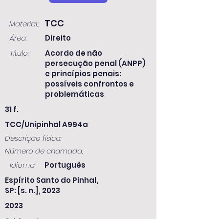
TCC
Material::
Área:
Direito
Título:
Acordo de não
persecução penal (ANPP)
e princípios penais:
possíveis confrontos e
problemáticas
31 f.
TCC/Unipinhal A994a
Descrição física:
Número de chamada:
Idioma:
Português
Espírito Santo do Pinhal,
SP: [s. n.], 2023
2023