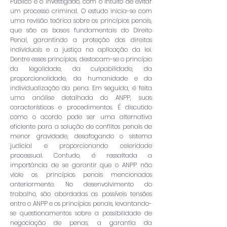
Público e o investigado, com o intuito de evitar
um processo criminal. O estudo inicia-se com
uma revisão teórica sobre os princípios penais,
que são as bases fundamentais do Direito
Penal, garantindo a proteção dos direitos
individuais e a justiça na aplicação da lei.
Dentre esses princípios, destacam-se o princípio
da legalidade, da culpabilidade, da
proporcionalidade, da humanidade e da
individualização da pena. Em seguida, é feita
uma análise detalhada do ANPP, suas
características e procedimentos. É discutido
como o acordo pode ser uma alternativa
eficiente para a solução de conflitos penais de
menor gravidade, desafogando o sistema
judicial e proporcionando celeridade
processual. Contudo, é ressaltada a
importância de se garantir que o ANPP não
viole os princípios penais mencionados
anteriormente. No desenvolvimento do
trabalho, são abordadas as possíveis tensões
entre o ANPP e os princípios penais, levantando-
se questionamentos sobre a possibilidade de
negociação de penas, a garantia da