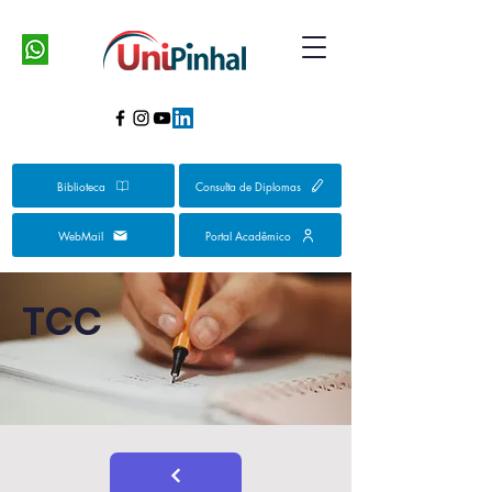
Biblioteca
Consulta de Diplomas
WebMail
Portal Acadêmico
TCC