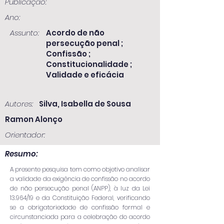
Publicação:
Ano:
Assunto:
Acordo de não
persecução penal ;
Confissão ;
Constitucionalidade ;
Validade e eficácia
Autores:
Silva, Isabella de Sousa
Ramon Alonço
Orientador:
Resumo:
A presente pesquisa tem como objetivo analisar
a validade da exigência de confissão no acordo
de não persecução penal (ANPP), à luz da Lei
13.964/19 e da Constituição Federal, verificando
se a obrigatoriedade de confissão formal e
circunstanciada para a celebração do acordo