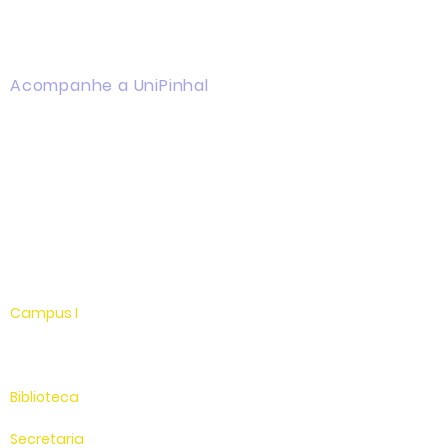
Acompanhe a UniPinhal
Facebook
Instagram
Youtube
WhatsApp
Linkedin
Campus I
Av. Hélio Vergueiro Leite, s/n
Jardim Universitário
(19) 3651-9600
Biblioteca
(19) 3651-9614
Secretaria