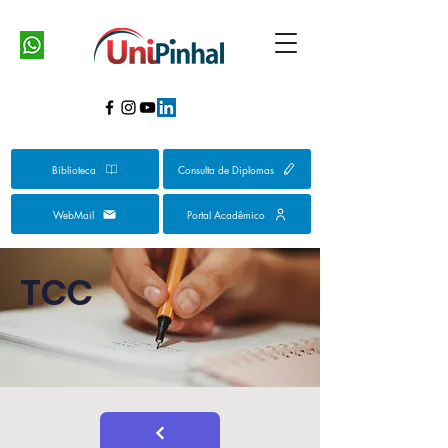
Biblioteca
Consulta de Diplomas
WebMail
Portal Acadêmico
TCC