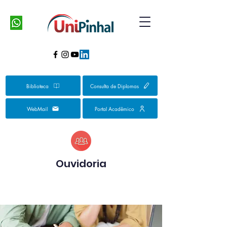
Biblioteca
Consulta de Diplomas
WebMail
Portal Acadêmico
Ouvidoria