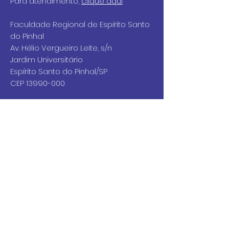
Para atendimento,
clique aqui
Faculdade Regional de Espírito Santo
do Pinhal
Av. Hélio Vergueiro Leite, s/n
Jardim Universitário
Espírito Santo do Pinhal/SP
CEP 13990-000