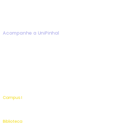
Acompanhe a UniPinhal
Facebook
Instagram
Youtube
WhatsApp
Linkedin
Campus I
Av. Hélio Vergueiro Leite, s/n
Jardim Universitário
(19) 3651-9600
Biblioteca