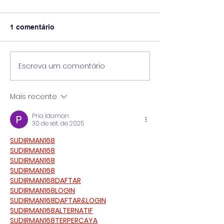
1 comentário
Escreva um comentário
Pós-Graduação
🎓 UniPinhal premia os
Viticultura e E
melhores alunos das
Vinícola Guasp
escolas públicas de
Mais recente
Espírito Santo do
Pinhal!
Pria Idaman
30 de set. de 2025
SUDIRMAN168
SUDIRMAN168
SUDIRMAN168
SUDIRMAN168
SUDIRMAN168DAFTAR
SUDIRMAN168LOGIN
SUDIRMAN168DAFTAR&LOGIN
SUDIRMAN168ALTERNATIF
SUDIRMAN168TERPERCAYA