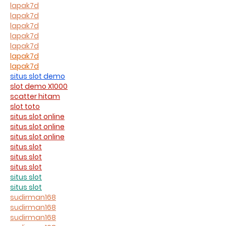
lapak7d
lapak7d
lapak7d
lapak7d
lapak7d
lapak7d
lapak7d
situs slot demo
slot demo X1000
scatter hitam
slot toto
situs slot online
situs slot online
situs slot online
situs slot
situs slot
situs slot
situs slot
situs slot
sudirman168
sudirman168
sudirman168