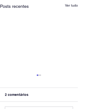
Ver tudo
Posts recentes
2 comentários