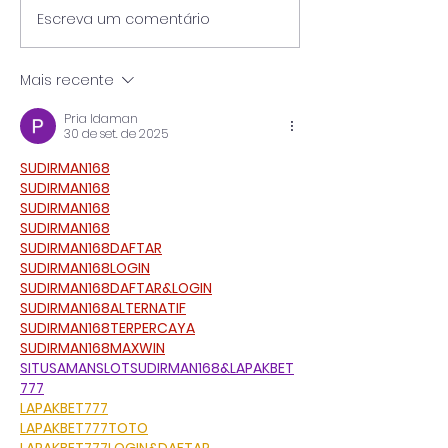
Escreva um comentário
Enquanto Descansa,
A Bússola no C
Carrega Pedra: O
Diagnóstico BA
Trabalho Oculto de
IES e a Reconci
Mais recente
Julho no Mata-Mata do
entre Teoria, Pr
Ensino Superior
Sustentabilida
Pria Idaman
Financeira
30 de set. de 2025
SUDIRMAN168
SUDIRMAN168
SUDIRMAN168
SUDIRMAN168
SUDIRMAN168DAFTAR
SUDIRMAN168LOGIN
SUDIRMAN168DAFTAR&LOGIN
SUDIRMAN168ALTERNATIF
SUDIRMAN168TERPERCAYA
SUDIRMAN168MAXWIN
SITUSAMANSLOTSUDIRMAN168&LAPAKBET
777
LAPAKBET777
LAPAKBET777TOTO