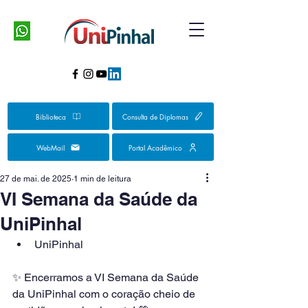
Biblioteca
Consulta de Diplomas
WebMail
Portal Acadêmico
27 de mai. de 2025
1 min de leitura
VI Semana da Saúde da
UniPinhal
UniPinhal
✨ Encerramos a VI Semana da Saúde 
da UniPinhal com o coração cheio de 