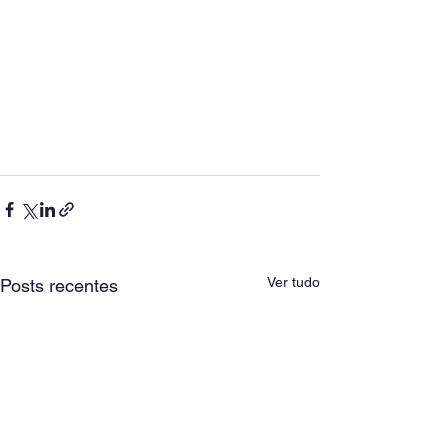
Ver tudo
Posts recentes