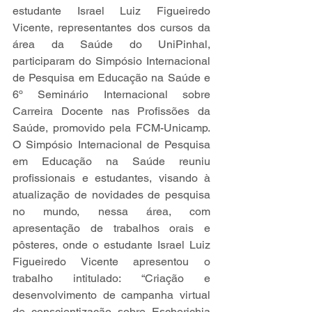
estudante Israel Luiz Figueiredo 
Vicente, representantes dos cursos da 
área da Saúde do UniPinhal, 
participaram do Simpósio Internacional 
de Pesquisa em Educação na Saúde e 
6º Seminário Internacional sobre 
Carreira Docente nas Profissões da 
Saúde, promovido pela FCM-Unicamp. 
O Simpósio Internacional de Pesquisa 
em Educação na Saúde reuniu 
profissionais e estudantes, visando à 
atualização de novidades de pesquisa 
no mundo, nessa área, com 
apresentação de trabalhos orais e 
pôsteres, onde o estudante Israel Luiz 
Figueiredo Vicente apresentou o 
trabalho intitulado: “Criação e 
desenvolvimento de campanha virtual 
de conscientização sobre Escherichia 