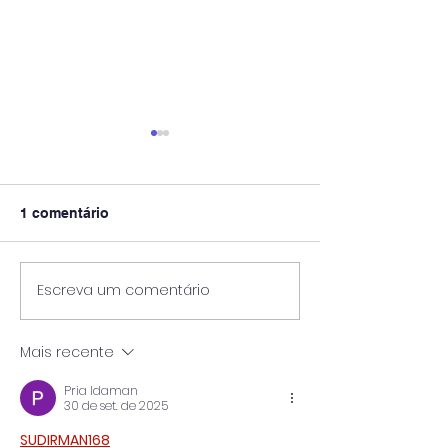
1 comentário
Escreva um comentário
Pós-Graduação
🎓 UniPinhal premia os
Viticultura e E
melhores alunos das
Vinícola Guasp
escolas públicas de
Mais recente
Espírito Santo do
Pinhal!
Pria Idaman
30 de set. de 2025
SUDIRMAN168