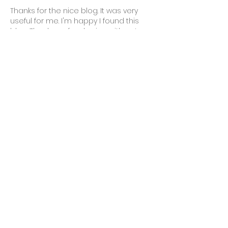
Thanks for the nice blog. It was very 
useful for me. I'm happy I found this 
blog. Thank you for sharing with us,I 
too always learn something new from 
your post. 
SMA thuisbatterij
Curtir
Responder
Anees Ahmed
21 de jul.
This is very useful post for me. This will 
absolutely going to help me in my 
project. 
SMA thuisbatterij
Curtir
Responder
Anees Ahmed
21 de jul.