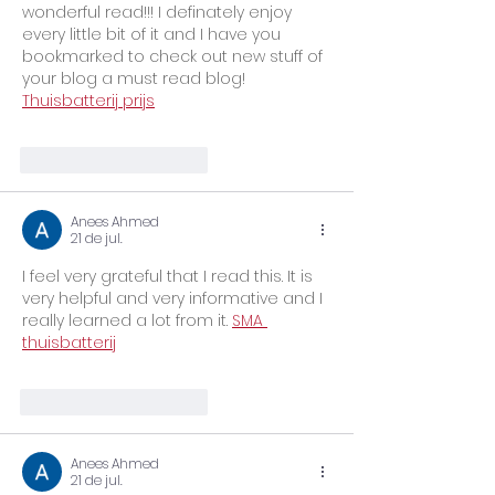
wonderful read!!! I definately enjoy 
every little bit of it and I have you 
bookmarked to check out new stuff of 
your blog a must read blog! 
Thuisbatterij prijs
Curtir
Responder
Anees Ahmed
21 de jul.
I feel very grateful that I read this. It is 
very helpful and very informative and I 
really learned a lot from it. 
SMA 
thuisbatterij
Curtir
Responder
Anees Ahmed
21 de jul.