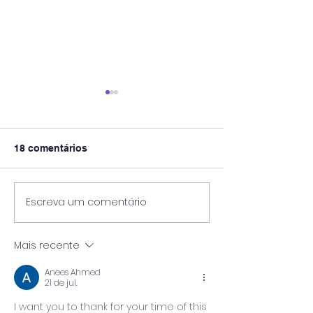
18 comentários
Escreva um comentário
Enquanto Descansa,
A Bússola no C
Carrega Pedra: O
Diagnóstico BA
Trabalho Oculto de
IES e a Reconci
Mais recente
Julho no Mata-Mata do
entre Teoria, Pr
Ensino Superior
Sustentabilida
Anees Ahmed
Financeira
21 de jul.
I want you to thank for your time of this 