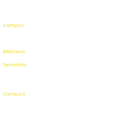
WhatsApp
Linkedin
Campus I
Av. Hélio Vergueiro Leite, s/n
Jardim Universitário
(19) 3651-9600
Biblioteca
(19) 3651-9614
Secretaria
(19) 3651-9600
SAC
0800 - 70 70 701
Compus II
Av. Antonio Costa, s/n
Jardim Universitário
Saída para Jacutinga
Hospital Veterinário
(19) 3651-9626
Sítio Experimental