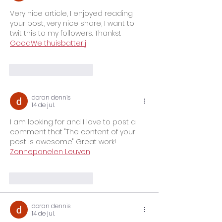
Very nice article, I enjoyed reading 
your post, very nice share, I want to 
twit this to my followers. Thanks!. 
GoodWe thuisbatterij
Curtir
Responder
doran dennis
14 de jul.
I am looking for and I love to post a 
comment that "The content of your 
post is awesome" Great work! 
Zonnepanelen Leuven
Curtir
Responder
doran dennis
14 de jul.