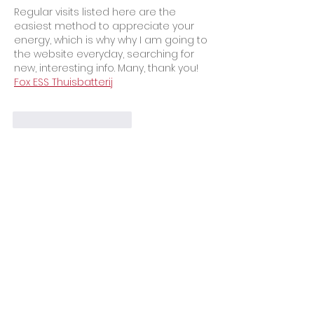
Regular visits listed here are the 
easiest method to appreciate your 
energy, which is why why I am going to 
the website everyday, searching for 
new, interesting info. Many, thank you! 
Fox ESS Thuisbatterij
Curtir
Responder
doran dennis
14 de jul.
I think I have never seen such blogs 
ever before that has complete things 
with all details which I want. So kindly 
update this ever for us. 
Zonnepanelen
Curtir
Responder
Mostrar mais comentários