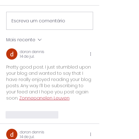
Escreva um comentário
Enquanto Descansa,
A Bússola no C
Carrega Pedra: O
Diagnóstico BA
Trabalho Oculto de
IES e a Reconci
Mais recente
Julho no Mata-Mata do
entre Teoria, Pr
Ensino Superior
Sustentabilida
doran dennis
Financeira
14 de jul.
Pretty good post. I just stumbled upon 
your blog and wanted to say that I 
have really enjoyed reading your blog 
posts. Any way I’ll be subscribing to 
your feed and I hope you post again 
soon. 
Zonnepanelen Leuven
Curtir
Responder
doran dennis
14 de jul.