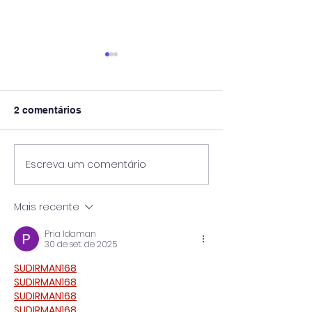
2 comentários
Escreva um comentário
Pós-Graduação
🎓 UniPinhal premia os
Viticultura e E
melhores alunos das
Vinícola Guasp
escolas públicas de
Mais recente
Espírito Santo do
Pinhal!
Pria Idaman
30 de set. de 2025
SUDIRMAN168
SUDIRMAN168
SUDIRMAN168
SUDIRMAN168