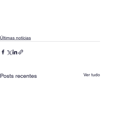
Últimas notícias
Ver tudo
Posts recentes