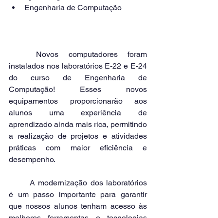
Engenharia de Computação
	Novos computadores foram 
instalados nos laboratórios E-22 e E-24 
do curso de Engenharia de 
Computação! Esses novos 
equipamentos proporcionarão aos 
alunos uma experiência de 
aprendizado ainda mais rica, permitindo 
a realização de projetos e atividades 
práticas com maior eficiência e 
desempenho.
	A modernização dos laboratórios 
é um passo importante para garantir 
que nossos alunos tenham acesso às 
melhores ferramentas e tecnologias 