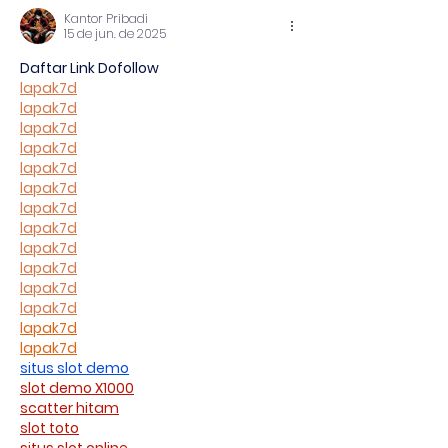
Kantor Pribadi
15 de jun. de 2025
Daftar Link Dofollow
lapak7d
lapak7d
lapak7d
lapak7d
lapak7d
lapak7d
lapak7d
lapak7d
lapak7d
lapak7d
lapak7d
lapak7d
lapak7d
lapak7d
situs slot demo
slot demo X1000
scatter hitam
slot toto