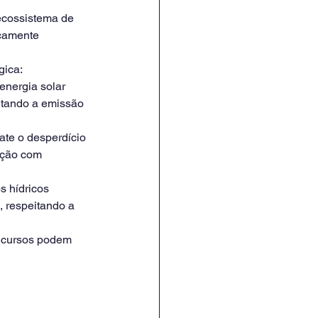
ecossistema de 
camente 
gica:
energia solar 
itando a emissão 
te o desperdício 
ação com 
s hídricos 
 respeitando a 
 cursos podem 