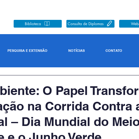
Biblioteca
Consulta de Diplomas
Web
PESQUISA E EXTENSÃO
NOTÍCIAS
CONTATO
iente: O Papel Transfo
ção na Corrida Contra 
l – Dia Mundial do Mei
 e o Junho Verde