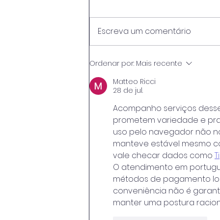
Escreva um comentário
O Peso da Pedra e o
Ordenar por:
Mais recente
Destino da Cinza: O Desafio
de Preparar o Aluno
Matteo Ricci
28 de jul.
Trabalhador para o Mata-
Mata do Mercado
Acompanho serviços desse
prometem variedade e prat
uso pelo navegador não not
manteve estável mesmo com
vale checar dados como 
T
O atendimento em portugu
métodos de pagamento loca
conveniência não é garantia
manter uma postura racion