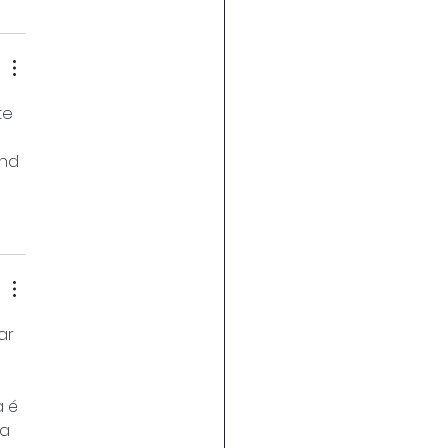
te 
nd 
ar 
 é 
a 