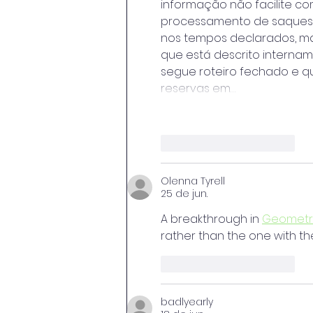
informação não facilite co
processamento de saques fo
nos tempos declarados, mas
que está descrito internam
segue roteiro fechado e q
reservas em…
Curtir
Responder
Olenna Tyrell
25 de jun.
A breakthrough in 
Geometr
rather than the one with th
Curtir
Responder
badlyearly