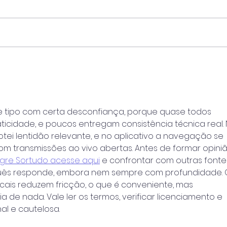
Enquanto Descansa,
A Bú
Carrega Pedra: O Trabalho
Diag
Oculto de Julho no Mata-
a Re
Mata do Ensino Superior
Teori
Sust
 tipo com certa desconfiança, porque quase todos 
icidade, e poucos entregam consistência técnica real. 
ei lentidão relevante, e no aplicativo a navegação se 
 transmissões ao vivo abertas. Antes de formar opiniã
igre Sortudo acesse aqui
 e confrontar com outras fontes
ês responde, embora nem sempre com profundidade. 
is reduzem fricção, o que é conveniente, mas 
 de nada. Vale ler os termos, verificar licenciamento e 
al e cautelosa.