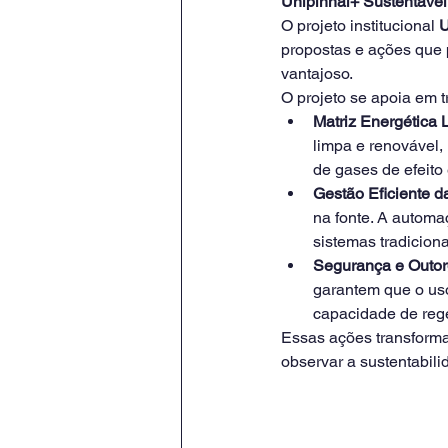
Unipinhal+ Sustentável
O projeto institucional 
U
propostas e ações que 
vantajoso.
O projeto se apoia em tr
Matriz Energética 
limpa e renovável,
de gases de efeito 
Gestão Eficiente d
na fonte. A autom
sistemas tradiciona
Segurança e Outor
garantem que o uso
capacidade de rege
Essas ações transforma
observar a sustentabil