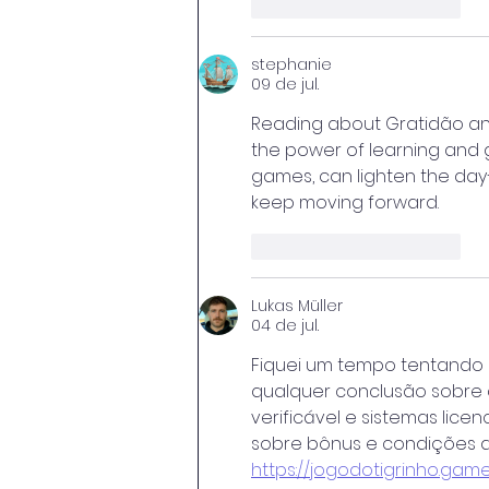
Curtir
Responder
stephanie
09 de jul.
Reading about Gratidão and 
the power of learning and gr
games, can lighten the day—j
keep moving forward.
Curtir
Responder
Lukas Müller
04 de jul.
Fiquei um tempo tentando e
qualquer conclusão sobre 
verificável e sistemas lic
sobre bônus e condições 
https://jogodotigrinho.gam