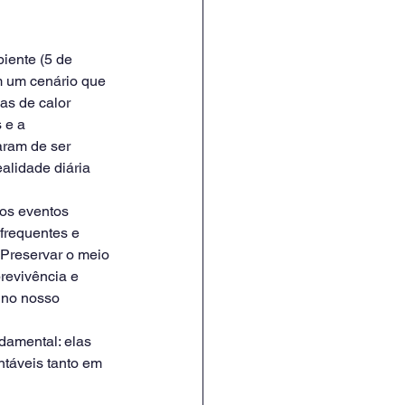
iente (5 de 
m um cenário que 
as de calor 
 e a 
aram de ser 
alidade diária 
 os eventos 
frequentes e 
Preservar o meio 
revivência e 
 no nosso 
damental: elas 
ntáveis tanto em 