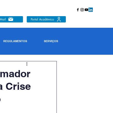
Mail
Portal Acadêmico
REGULAMENTOS
SERVIÇOS
rmador
a Crise
o