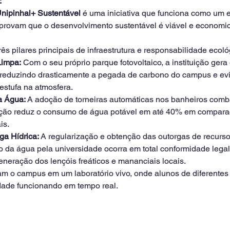
:
nipinhal+ Sustentável 
é uma iniciativa que funciona como um 
provam que o desenvolvimento sustentável é viável e economi
ês pilares principais de infraestrutura e responsabilidade ecoló
Limpa:
 Com o seu próprio parque fotovoltaico, a instituição gera 
 reduzindo drasticamente a pegada de carbono do campus e ev
estufa na atmosfera.
a Água:
 A adoção de torneiras automáticas nos banheiros comba
ação reduz o consumo de água potável em até 40% em compar
is.
ga Hídrica:
 A regularização e obtenção das outorgas de recurso
 da água pela universidade ocorra em total conformidade legal,
neração dos lençóis freáticos e mananciais locais.
m o campus em um laboratório vivo, onde alunos de diferentes
idade funcionando em tempo real.