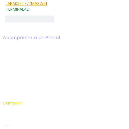
LAPAKBET777MAXWIN
TERMINAL4D
Curtir
Responder
Acompanhe a UniPinhal
Facebook
Instagram
Youtube
WhatsApp
Linkedin
Campus I
Av. Hélio Vergueiro Leite, s/n
Jardim Universitário
(19) 3651-9600
Biblioteca