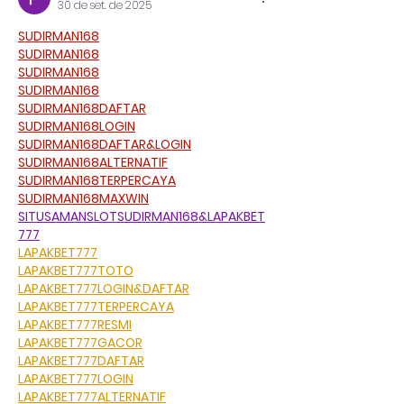
30 de set. de 2025
SUDIRMAN168
SUDIRMAN168
SUDIRMAN168
SUDIRMAN168
SUDIRMAN168DAFTAR
SUDIRMAN168LOGIN
SUDIRMAN168DAFTAR&LOGIN
SUDIRMAN168ALTERNATIF
SUDIRMAN168TERPERCAYA
SUDIRMAN168MAXWIN
SITUSAMANSLOTSUDIRMAN168&LAPAKBET
777
LAPAKBET777
LAPAKBET777TOTO
LAPAKBET777LOGIN&DAFTAR
LAPAKBET777TERPERCAYA
LAPAKBET777RESMI
LAPAKBET777GACOR
LAPAKBET777DAFTAR
LAPAKBET777LOGIN
LAPAKBET777ALTERNATIF