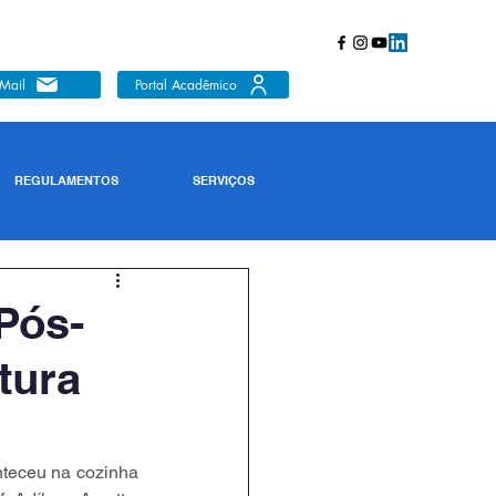
Mail
Portal Acadêmico
REGULAMENTOS
SERVIÇOS
 Pós-
tura
nteceu na cozinha 