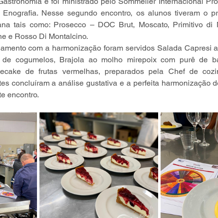
Gastronomia e foi ministrado pelo Sommelier Internacional Prof
a Enografia. Nesse segundo encontro, os alunos tiveram o pr
ana tais como: Prosecco – DOC Brut, Moscato, Primitivo di M
e e Rosso Di Montalcino. 
mento com a harmonização foram servidos Salada Capresi ao
to de cogumelos, Brajola ao molho mirepoix com purê de ba
ake de frutas vermelhas, preparados pela Chef de cozi
ntes concluíram a análise gustativa e a perfeita harmonização d
te encontro.