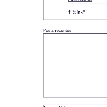
Últimas notícias
Posts recentes