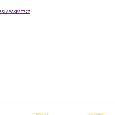
8&LAPAKBET777
Campus I
Compus II