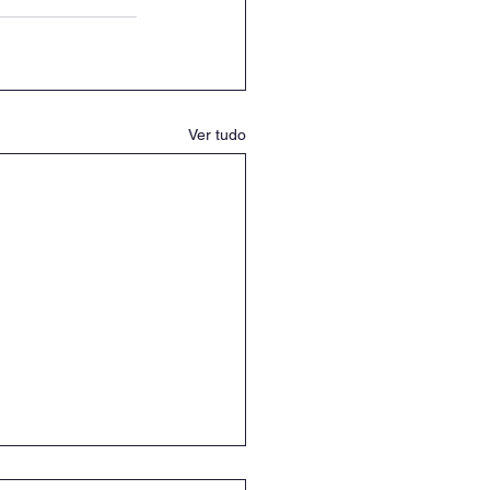
Ver tudo