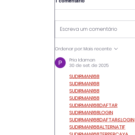
1 comentário
Escreva um comentário
🍇🍷 A segunda turma da
Ordenar por:
Mais recente
pós-graduação em
Viticultura e Enologia teve
Pria Idaman
30 de set. de 2025
o privilégio de envasar seu
próprio vinho. A aula
SUDIRMAN168
prática de envase foi
SUDIRMAN168
conduzida pela professora
SUDIRMAN168
Suzana Garcia, responsável
pelas
SUDIRMAN168
SUDIRMAN168DAFTAR
SUDIRMAN168LOGIN
SUDIRMAN168DAFTAR&LOGIN
SUDIRMAN168ALTERNATIF
SUDIRMAN168TERPERCAYA