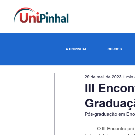
A UNIPINHAL
CURSOS
29 de mai. de 2023
1 min 
III Enco
Graduaçã
Pós-graduação em Enolo
O III Encontro pr