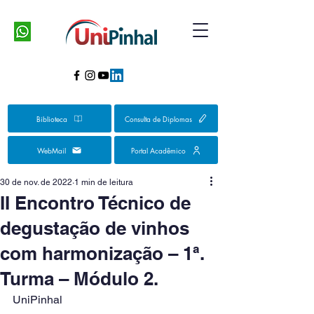
Biblioteca
Consulta de Diplomas
WebMail
Portal Acadêmico
30 de nov. de 2022
1 min de leitura
II Encontro Técnico de
degustação de vinhos
com harmonização – 1ª.
Turma – Módulo 2.
UniPinhal