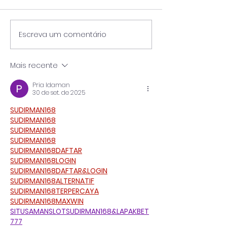
Escreva um comentário
Pós-Graduação
🎓 UniPinhal premia os
Viticultura e E
melhores alunos das
Vinícola Guasp
escolas públicas de
Mais recente
Espírito Santo do
Pinhal!
Pria Idaman
30 de set. de 2025
SUDIRMAN168
SUDIRMAN168
SUDIRMAN168
SUDIRMAN168
SUDIRMAN168DAFTAR
SUDIRMAN168LOGIN
SUDIRMAN168DAFTAR&LOGIN
SUDIRMAN168ALTERNATIF
SUDIRMAN168TERPERCAYA
SUDIRMAN168MAXWIN
SITUSAMANSLOTSUDIRMAN168&LAPAKBET
777