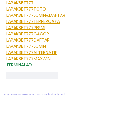
LAPAKBET777
LAPAKBET777TOTO
LAPAKBET777LOGIN&DAFTAR
LAPAKBET777TERPERCAYA
LAPAKBET777RESMI
LAPAKBET777GACOR
LAPAKBET777DAFTAR
LAPAKBET777LOGIN
LAPAKBET777ALTERNATIF
LAPAKBET777MAXWIN
TERMINAL4D
Curtir
Responder
Acompanhe a UniPinhal
Facebook
Instagram
Youtube