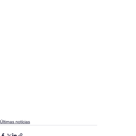
Últimas notícias