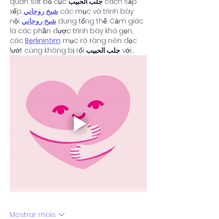
quan sát bố cục 
جلب الحبيب
 cách sắp 
xếp 
شيخ روحاني
 các mục và trình bày 
nội 
شيخ روحاني
 dung tổng thể. Cảm giác 
là các phần được trình bày khá gọn, 
các 
Berlinintim
 mục rõ ràng nên đọc 
lướt cũng không bị rối 
جلب الحبيب
 với…
Mostrar mais