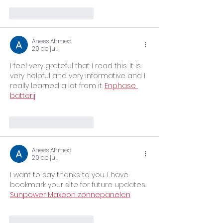
Curtir
Responder
Anees Ahmed
20 de jul.
I feel very grateful that I read this. It is 
very helpful and very informative and I 
really learned a lot from it. 
Enphase 
batterij
Curtir
Responder
Anees Ahmed
20 de jul.
I want to say thanks to you. I have 
bookmark your site for future updates. 
Sunpower Maxeon zonnepanelen
Curtir
Responder