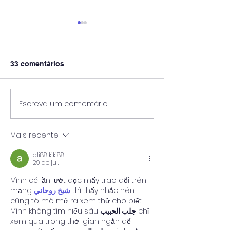
33 comentários
Escreva um comentário
Enquanto Descansa,
A Bússola no C
Carrega Pedra: O
Diagnóstico BA
Trabalho Oculto de
IES e a Reconci
Mais recente
Julho no Mata-Mata do
entre Teoria, Pr
Ensino Superior
Sustentabilida
ali88 kiki88
Financeira
29 de jul.
Mình có lần lướt đọc mấy trao đổi trên 
mạng 
شيخ روحاني
 thì thấy nhắc nên 
cũng tò mò mở ra xem thử cho biết. 
Mình không tìm hiểu sâu 
جلب الحبيب
 chỉ 
xem qua trong thời gian ngắn để 