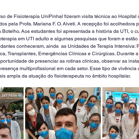
pela Profa. Mariana F. O. Alveti. A recepção foi acolhedora p
Botelho. Aos estudantes foi apresentada a história da UTI, o c
oterapia em UTI adulto e algumas pesquisas que foram e estão
udantes conheceram, ainda  as Unidades de Terapia Intensiva: P
a, Transplantes, Emergências Clínicas e Cirúrgicas. Durante a v
ortunidade de presenciar as rotinas clínicas, observar as insta
esença multiprofissional em cada setor. Esse tipo de vivência 
is ampla da atuação do fisioterapeuta no âmbito hospitalar.