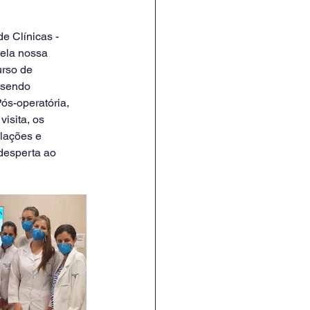
ela nossa 
urso de 
 sendo 
ós-operatória, 
isita, os 
lações e 
desperta ao 