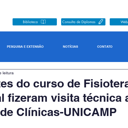
Biblioteca
Consulta de Diplomas
Web
PESQUISA E EXTENSÃO
NOTÍCIAS
CONTATO
 leitura
es do curso de Fisioter
l fizeram visita técnica 
 de Clínicas-UNICAMP