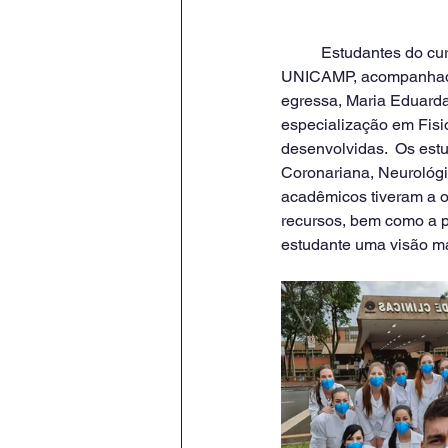
	Estudantes do curso de Fisioterapia UniPinhal fizeram visita técnica ao Hospital de Clínicas - 
UNICAMP, acompanhados 
egressa, Maria Eduarda 
especialização em Fisi
desenvolvidas.  Os est
Coronariana, Neurológic
acadêmicos tiveram a op
recursos, bem como a pr
estudante uma visão ma