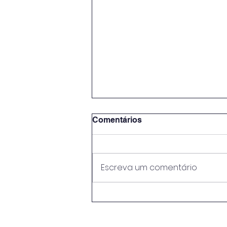
Comentários
Escreva um comentário
🍇🍷 A segunda turma da
pós-graduação em
Viticultura e Enologia teve