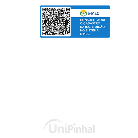
de Salarial
© Copyright 2025 departamento de Marketing UniPinhal / CTI
Política de Privacidade
Fo
rmas de pagamento:
Cartão de Crédito / Boleto / PIX