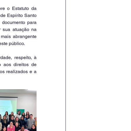
de Espírito Santo 
 documento para 
r sua atuação na 
 mais abrangente 
ste público.
 aos direitos de 
os realizados e a 