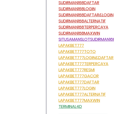
SUDIRMAN168DAFTAR
SUDIRMAN168LOGIN
SUDIRMAN168DAFTAR&LOGIN
SUDIRMAN168ALTERNATIF
SUDIRMAN168TERPERCAYA
SUDIRMAN168MAXWIN
SITUSAMANSLOTSUDIRMAN16
LAPAKBET777
LAPAKBET777TOTO
LAPAKBET777LOGIN&DAFTAR
LAPAKBET777TERPERCAYA
LAPAKBET777RESMI
LAPAKBET777GACOR
LAPAKBET777DAFTAR
LAPAKBET777LOGIN
LAPAKBET777ALTERNATIF
LAPAKBET777MAXWIN
TERMINAL4D