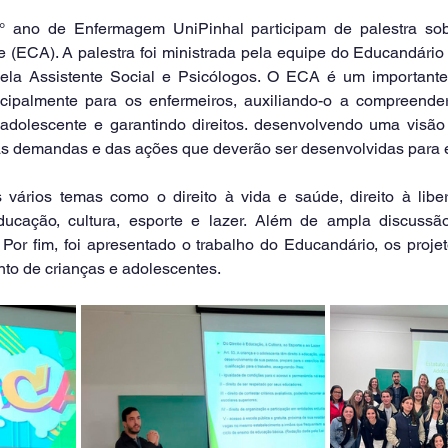
 (ECA). A palestra foi ministrada pela equipe do Educandário 
ela Assistente Social e Psicólogos. O ECA é um importante
cipalmente para os enfermeiros, auxiliando-o a compreende
 adolescente e garantindo direitos. desenvolvendo uma visão
s demandas e das ações que deverão ser desenvolvidas para e
educação, cultura, esporte e lazer. Além de ampla discussão
 Por fim, foi apresentado o trabalho do Educandário, os projet
to de crianças e adolescentes.