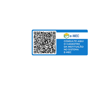
bolso
de Salarial
© Copyright 2025 departamento de Marketing UniPinhal / CTI
Política de Privacidade
Fo
rmas de pagamento:
Cartão de Crédito / Boleto / PIX