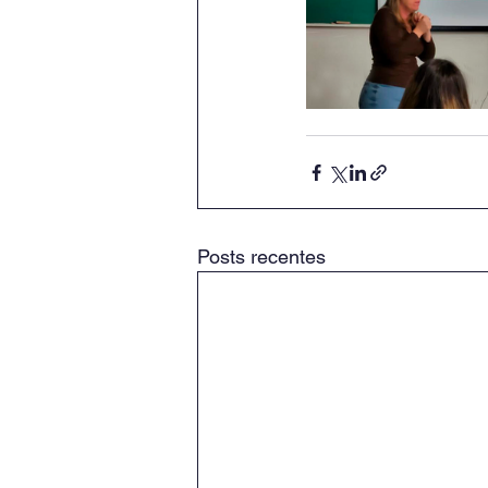
Posts recentes