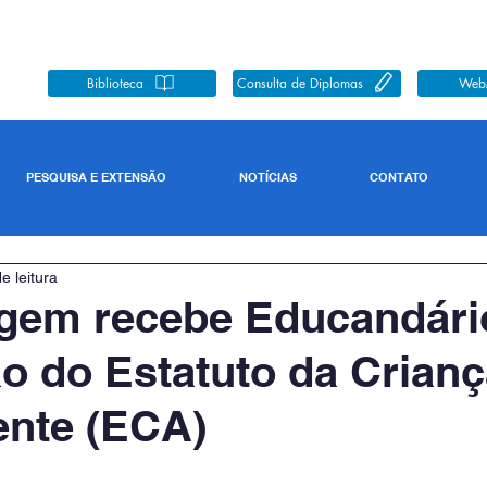
Biblioteca
Consulta de Diplomas
Web
PESQUISA E EXTENSÃO
NOTÍCIAS
CONTATO
e leitura
gem recebe Educandári
o do Estatuto da Crianç
ente (ECA)