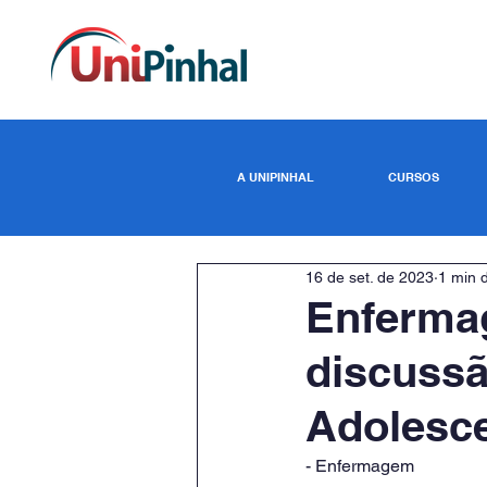
A UNIPINHAL
CURSOS
16 de set. de 2023
1 min d
Enferma
discussã
Adolesc
- Enfermagem